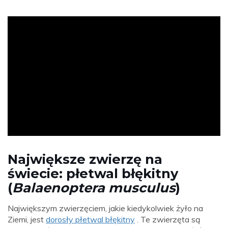
ad
Największe zwierzę na
świecie: płetwal błękitny
(
Balaenoptera musculus
)
Największym zwierzęciem, jakie kiedykolwiek żyło na
Ziemi, jest
dorosły płetwal błękitny
. Te zwierzęta są