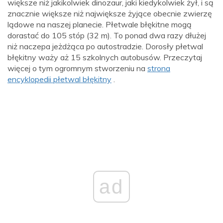
większe niż jakikolwiek dinozaur, jaki kiedykolwiek żył, i są
znacznie większe niż największe żyjące obecnie zwierzę
lądowe na naszej planecie. Płetwale błękitne mogą
dorastać do 105 stóp (32 m). To ponad dwa razy dłużej
niż naczepa jeżdżąca po autostradzie. Dorosły płetwal
błękitny waży aż 15 szkolnych autobusów. Przeczytaj
więcej o tym ogromnym stworzeniu na
strona
encyklopedii płetwal błękitny
.
ad