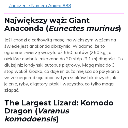
Znaczenie Numeru Anioła 888
Największy wąż: Giant
Anaconda (
Eunectes murinus
)
Jeśli chodzi o całkowitą masę, największym wężem na
świecie jest anakonda olbrzymia. Wiadomo, że to
ogromne zwierzę ważyło aż 550 funtów (250 kg), a
niektóre osobniki mierzono do 30 stóp (9,1 m) długości. To
dłużej niż londyński autobus piętrowy. Mogą mieć do 3
stóp wokół środka, co daje im dużo miejsca do połykania
wszelkiego rodzaju ofiar, w tym ssaków tak dużych jak
jelenie, ryby, aligatory, ptaki i wszystko, co tylko mogą
złapać.
The Largest Lizard: Komodo
Dragon (
Varanus
komodoensis
)