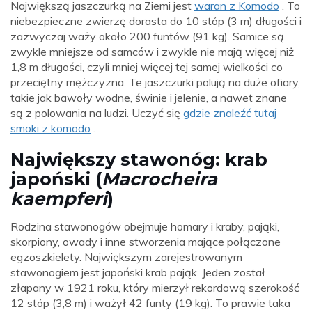
Największą jaszczurką na Ziemi jest
waran z Komodo
. To
niebezpieczne zwierzę dorasta do 10 stóp (3 m) długości i
zazwyczaj waży około 200 funtów (91 kg). Samice są
zwykle mniejsze od samców i zwykle nie mają więcej niż
1,8 m długości, czyli mniej więcej tej samej wielkości co
przeciętny mężczyzna. Te jaszczurki polują na duże ofiary,
takie jak bawoły wodne, świnie i jelenie, a nawet znane
są z polowania na ludzi. Uczyć się
gdzie znaleźć tutaj
smoki z komodo
.
Największy stawonóg: krab
japoński (
Macrocheira
kaempferi
)
Rodzina stawonogów obejmuje homary i kraby, pająki,
skorpiony, owady i inne stworzenia mające połączone
egzoszkielety. Największym zarejestrowanym
stawonogiem jest japoński krab pająk. Jeden został
złapany w 1921 roku, który mierzył rekordową szerokość
12 stóp (3,8 m) i ważył 42 funty (19 kg). To prawie taka