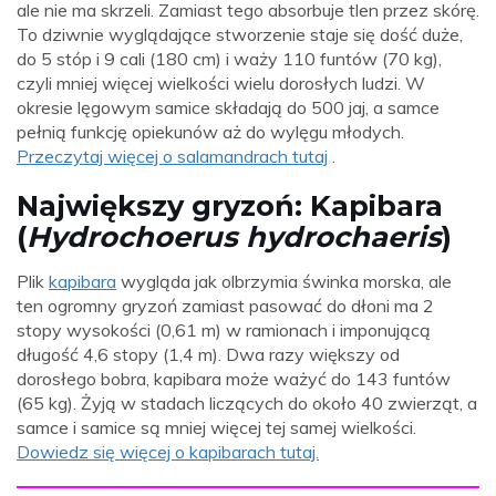
ale nie ma skrzeli. Zamiast tego absorbuje tlen przez skórę.
To dziwnie wyglądające stworzenie staje się dość duże,
do 5 stóp i 9 cali (180 cm) i waży 110 funtów (70 kg),
czyli mniej więcej wielkości wielu dorosłych ludzi. W
okresie lęgowym samice składają do 500 jaj, a samce
pełnią funkcję opiekunów aż do wylęgu młodych.
Przeczytaj więcej o salamandrach tutaj
.
Największy gryzoń: Kapibara
(
Hydrochoerus hydrochaeris
)
Plik
kapibara
wygląda jak olbrzymia świnka morska, ale
ten ogromny gryzoń zamiast pasować do dłoni ma 2
stopy wysokości (0,61 m) w ramionach i imponującą
długość 4,6 stopy (1,4 m). Dwa razy większy od
dorosłego bobra, kapibara może ważyć do 143 funtów
(65 kg). Żyją w stadach liczących do około 40 zwierząt, a
samce i samice są mniej więcej tej samej wielkości.
Dowiedz się więcej o kapibarach tutaj.