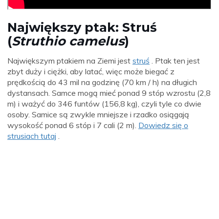
Największy ptak: Struś
(
Struthio camelus
)
Największym ptakiem na Ziemi jest
struś
. Ptak ten jest
zbyt duży i ciężki, aby latać, więc może biegać z
prędkością do 43 mil na godzinę (70 km / h) na długich
dystansach. Samce mogą mieć ponad 9 stóp wzrostu (2,8
m) i ważyć do 346 funtów (156,8 kg), czyli tyle co dwie
osoby. Samice są zwykle mniejsze i rzadko osiągają
wysokość ponad 6 stóp i 7 cali (2 m).
Dowiedz się o
strusiach tutaj
.