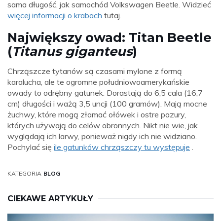
sama długość, jak samochód Volkswagen Beetle. Widzieć
więcej informacji o krabach
tutaj.
Największy owad: Titan Beetle
(
Titanus giganteus
)
Chrząszcze tytanów są czasami mylone z formą
karalucha, ale te ogromne południowoamerykańskie
owady to odrębny gatunek. Dorastają do 6,5 cala (16,7
cm) długości i ważą 3,5 uncji (100 gramów). Mają mocne
żuchwy, które mogą złamać ołówek i ostre pazury,
których używają do celów obronnych. Nikt nie wie, jak
wyglądają ich larwy, ponieważ nigdy ich nie widziano.
Pochylać się
ile gatunków chrząszczy tu występuje
.
KATEGORIA
BLOG
CIEKAWE ARTYKUŁY