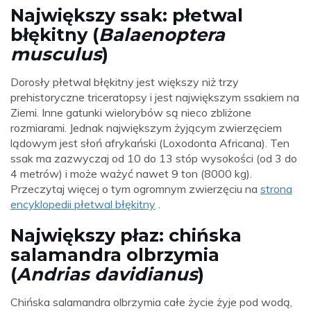
Największy ssak: płetwal
błękitny (
Balaenoptera
musculus
)
Dorosły płetwal błękitny jest większy niż trzy
prehistoryczne triceratopsy i jest największym ssakiem na
Ziemi. Inne gatunki wielorybów są nieco zbliżone
rozmiarami. Jednak największym żyjącym zwierzęciem
lądowym jest słoń afrykański (Loxodonta Africana). Ten
ssak ma zazwyczaj od 10 do 13 stóp wysokości (od 3 do
4 metrów) i może ważyć nawet 9 ton (8000 kg).
Przeczytaj więcej o tym ogromnym zwierzęciu na
strona
encyklopedii płetwal błękitny
.
Największy płaz: chińska
salamandra olbrzymia
(
Andrias davidianus
)
Chińska salamandra olbrzymia całe życie żyje pod wodą,