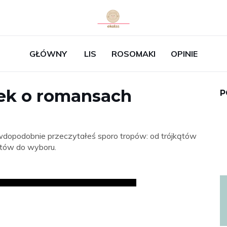
GŁÓWNY
LIS
ROSOMAKI
OPINIE
żek o romansach
P
awdopodobnie przeczytałeś sporo tropów: od trójkątów
atów do wyboru.