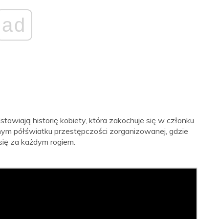
ad
awiają historię kobiety, która zakochuje się w członku
lnym półświatku przestępczości zorganizowanej, gdzie
się za każdym rogiem.