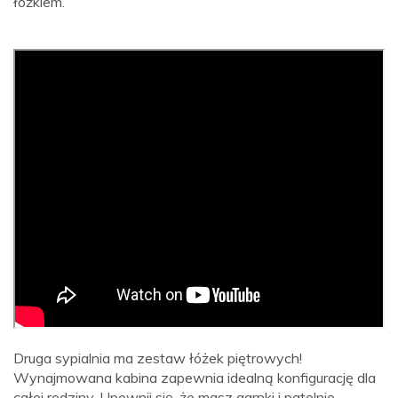
łóżkiem.
Druga sypialnia ma zestaw łóżek piętrowych!
Wynajmowana kabina zapewnia idealną konfigurację dla
całej rodziny. Upewnij się, że masz garnki i patelnie,