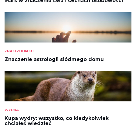
Mars w znaczeniu Lwa i cechach osobowości
ZNAKI ZODIAKU
Znaczenie astrologii siódmego domu
WYDRA
Kupa wydry: wszystko, co kiedykolwiek
chciałeś wiedzieć