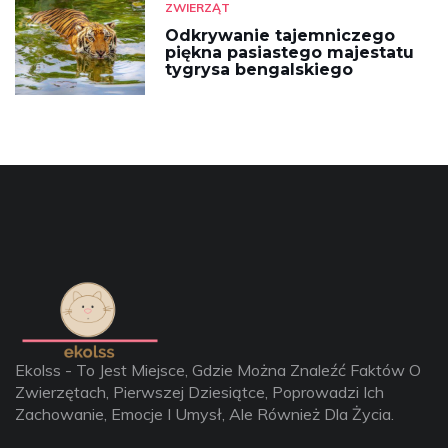
ZWIERZĄT
Odkrywanie tajemniczego
piękna pasiastego majestatu
tygrysa bengalskiego
Ekolss - To Jest Miejsce, Gdzie Można Znaleźć Faktów O
Zwierzętach, Pierwszej Dziesiątce, Poprowadzi Ich
Zachowanie, Emocje I Umysł, Ale Również Dla Życia.