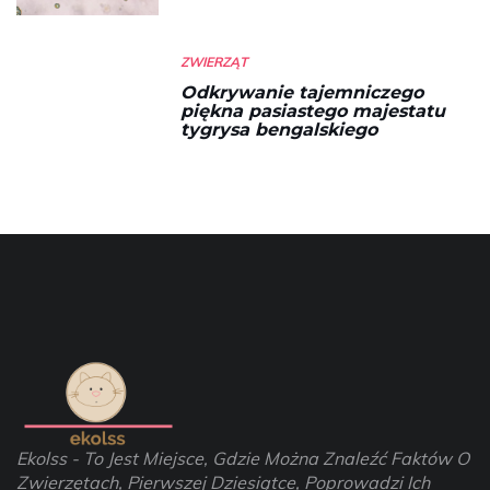
ZWIERZĄT
Odkrywanie tajemniczego
piękna pasiastego majestatu
tygrysa bengalskiego
Ekolss - To Jest Miejsce, Gdzie Można Znaleźć Faktów O
Zwierzętach, Pierwszej Dziesiątce, Poprowadzi Ich