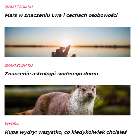
ZNAKI ZODIAKU
Mars w znaczeniu Lwa i cechach osobowości
ZNAKI ZODIAKU
Znaczenie astrologii siódmego domu
WYDRA
Kupa wydry: wszystko, co kiedykolwiek chciałeś