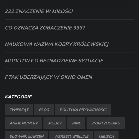
222 ZNACZENIE W MIŁOŚCI
CO OZNACZA ZOBACZENIE 333?
NAUKOWA NAZWA KOBRY KRÓLEWSKIEJ
MODLITWY O BEZNADZIEJNE SYTUACJE
PTAK UDERZAJĄCY W OKNO OMEN
KATEGORIE
ZWIERZĄT
BLOG
POLITYKA PRYWATNOŚCI
ANIOŁ NUMERY
MODŁY
INNE
ZNAKI ZODIAKU
SŁOWNIK MARZEŃ
WERSETY BIBLIJNE
MIEJSCA