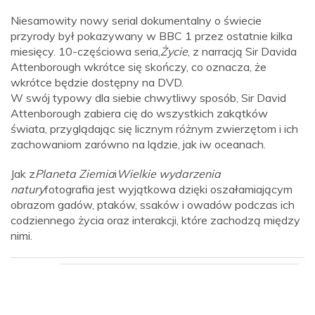
Niesamowity nowy serial dokumentalny o świecie
przyrody był pokazywany w BBC 1 przez ostatnie kilka
miesięcy. 10-częściowa seria,
Życie
, z narracją Sir Davida
Attenborough wkrótce się skończy, co oznacza, że ​​
wkrótce będzie dostępny na DVD.
W swój typowy dla siebie chwytliwy sposób, Sir David
Attenborough zabiera cię do wszystkich zakątków
świata, przyglądając się licznym różnym zwierzętom i ich
zachowaniom zarówno na lądzie, jak iw oceanach.
Jak z
Planeta Ziemia
i
Wielkie wydarzenia
natury
fotografia jest wyjątkowa dzięki oszałamiającym
obrazom gadów, ptaków, ssaków i owadów podczas ich
codziennego życia oraz interakcji, które zachodzą między
nimi.