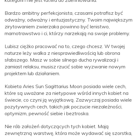
kategorii i nie jest łatwa do zdefiniowania.
Bardzo ambitny perfekcjonista, czasami potrafisz być
odważny, odważny i entuzjastyczny. Twoim największym
zirytowaniem zwierzaka powinno być lenistwo,
marnotrawstwo i ci, którzy narzekają na swoje problemy.
Lubisz ciężko pracować na to, czego chcesz. W twojej
naturze leży walka z niesprawiedliwością lub obrona
słabszego. Masz w sobie silnego ducha rywalizacji i
zamiast relaksu, musisz rzucić sobie wyzwanie nowym
projektem lub działaniem.
Kobieta Aries Sun Sagittarius Moon posiada wiele cech,
które są uważane za nietypowe wśród innych kobiet na
świecie, co czyni ją wyjątkową. Zazwyczaj posiada wiele
pozytywnych cech, takich jak poczucie niezależności,
optymizm, pewność siebie i beztroska.
Nie rób założeń dotyczących tych kobiet. Mają
zewnętrzną warstwę, która może wydawać się szorstka,