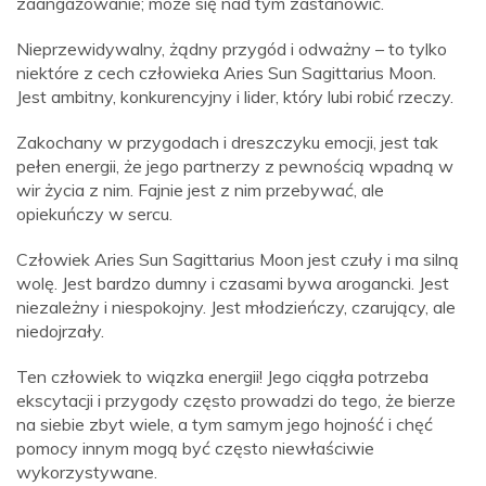
zaangażowanie; może się nad tym zastanowić.
Nieprzewidywalny, żądny przygód i odważny – to tylko
niektóre z cech człowieka Aries Sun Sagittarius Moon.
Jest ambitny, konkurencyjny i lider, który lubi robić rzeczy.
Zakochany w przygodach i dreszczyku emocji, jest tak
pełen energii, że jego partnerzy z pewnością wpadną w
wir życia z nim. Fajnie jest z nim przebywać, ale
opiekuńczy w sercu.
Człowiek Aries Sun Sagittarius Moon jest czuły i ma silną
wolę. Jest bardzo dumny i czasami bywa arogancki. Jest
niezależny i niespokojny. Jest młodzieńczy, czarujący, ale
niedojrzały.
Ten człowiek to wiązka energii! Jego ciągła potrzeba
ekscytacji i przygody często prowadzi do tego, że bierze
na siebie zbyt wiele, a tym samym jego hojność i chęć
pomocy innym mogą być często niewłaściwie
wykorzystywane.