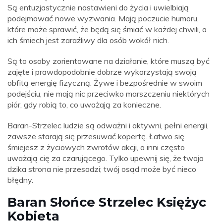
Są entuzjastycznie nastawieni do życia i uwielbiają
podejmować nowe wyzwania. Mają poczucie humoru,
które może sprawić, że będą się śmiać w każdej chwili, a
ich śmiech jest zaraźliwy dla osób wokół nich.
Są to osoby zorientowane na działanie, które muszą być
zajęte i prawdopodobnie dobrze wykorzystają swoją
obfitą energię fizyczną. Żywe i bezpośrednie w swoim
podejściu, nie mają nic przeciwko marszczeniu niektórych
piór, gdy robią to, co uważają za konieczne.
Baran-Strzelec ludzie są odważni i aktywni, pełni energii,
zawsze starają się przesuwać kopertę. Łatwo się
śmiejesz z życiowych zwrotów akcji, a inni często
uważają cię za czarującego. Tylko upewnij się, że twoja
dzika strona nie przesadzi; twój osąd może być nieco
błędny.
Baran Słońce Strzelec Księżyc
Kobieta