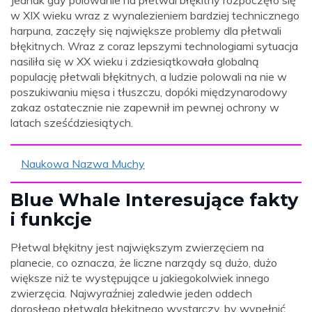
Jednak gdy polowanie na płetwal błękitny rozpoczęło się
w XIX wieku wraz z wynalezieniem bardziej technicznego
harpuna, zaczęły się największe problemy dla płetwali
błękitnych. Wraz z coraz lepszymi technologiami sytuacja
nasiliła się w XX wieku i zdziesiątkowała globalną
populację płetwali błękitnych, a ludzie polowali na nie w
poszukiwaniu mięsa i tłuszczu, dopóki międzynarodowy
zakaz ostatecznie nie zapewnił im pewnej ochrony w
latach sześćdziesiątych.
Naukowa Nazwa Muchy
Blue Whale Interesujące fakty
i funkcje
Płetwal błękitny jest największym zwierzęciem na
planecie, co oznacza, że ​​liczne narządy są dużo, dużo
większe niż te występujące u jakiegokolwiek innego
zwierzęcia. Najwyraźniej zaledwie jeden oddech
dorosłego płetwala błękitnego wystarczy, by wypełnić