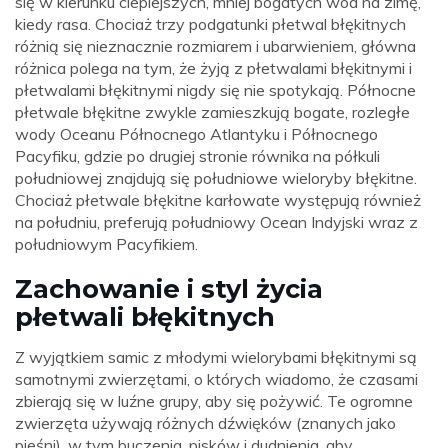
się w kierunku cieplejszych, mniej bogatych wód na zimę,
kiedy rasa. Chociaż trzy podgatunki płetwal błękitnych
różnią się nieznacznie rozmiarem i ubarwieniem, główna
różnica polega na tym, że żyją z płetwalami błękitnymi i
płetwalami błękitnymi nigdy się nie spotykają. Północne
płetwale błękitne zwykle zamieszkują bogate, rozległe
wody Oceanu Północnego Atlantyku i Północnego
Pacyfiku, gdzie po drugiej stronie równika na półkuli
południowej znajdują się południowe wieloryby błękitne.
Chociaż płetwale błękitne karłowate występują również
na południu, preferują południowy Ocean Indyjski wraz z
południowym Pacyfikiem.
Zachowanie i styl życia
płetwali błękitnych
Z wyjątkiem samic z młodymi wielorybami błękitnymi są
samotnymi zwierzętami, o których wiadomo, że czasami
zbierają się w luźne grupy, aby się pożywić. Te ogromne
zwierzęta używają różnych dźwięków (znanych jako
pieśni), w tym buczenia, pisków i dudnienia, aby