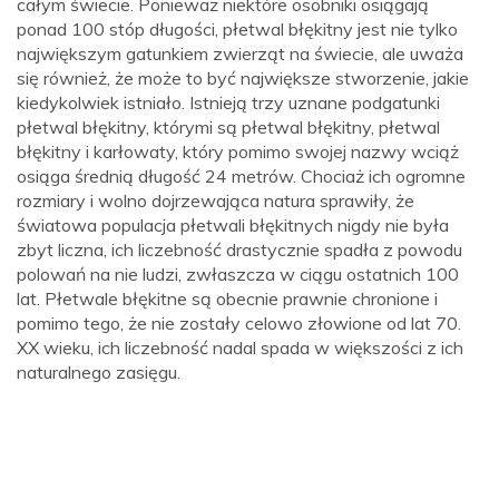
całym świecie. Ponieważ niektóre osobniki osiągają
ponad 100 stóp długości, płetwal błękitny jest nie tylko
największym gatunkiem zwierząt na świecie, ale uważa
się również, że może to być największe stworzenie, jakie
kiedykolwiek istniało. Istnieją trzy uznane podgatunki
płetwal błękitny, którymi są płetwal błękitny, płetwal
błękitny i karłowaty, który pomimo swojej nazwy wciąż
osiąga średnią długość 24 metrów. Chociaż ich ogromne
rozmiary i wolno dojrzewająca natura sprawiły, że
światowa populacja płetwali błękitnych nigdy nie była
zbyt liczna, ich liczebność drastycznie spadła z powodu
polowań na nie ludzi, zwłaszcza w ciągu ostatnich 100
lat. Płetwale błękitne są obecnie prawnie chronione i
pomimo tego, że nie zostały celowo złowione od lat 70.
XX wieku, ich liczebność nadal spada w większości z ich
naturalnego zasięgu.