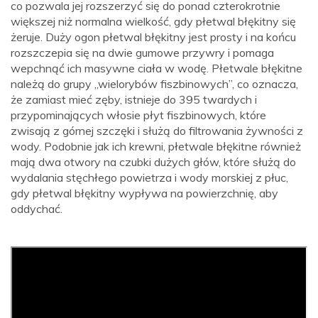
co pozwala jej rozszerzyć się do ponad czterokrotnie
większej niż normalna wielkość, gdy płetwal błękitny się
żeruje. Duży ogon płetwal błękitny jest prosty i na końcu
rozszczepia się na dwie gumowe przywry i pomaga
wepchnąć ich masywne ciała w wodę. Płetwale błękitne
należą do grupy „wielorybów fiszbinowych”, co oznacza,
że ​​zamiast mieć zęby, istnieje do 395 twardych i
przypominających włosie płyt fiszbinowych, które
zwisają z górnej szczęki i służą do filtrowania żywności z
wody. Podobnie jak ich krewni, płetwale błękitne również
mają dwa otwory na czubki dużych głów, które służą do
wydalania stęchłego powietrza i wody morskiej z płuc,
gdy płetwal błękitny wypływa na powierzchnię, aby
oddychać.