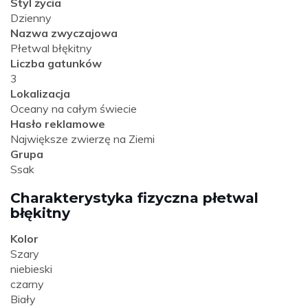
Styl życia
Dzienny
Nazwa zwyczajowa
Płetwal błękitny
Liczba gatunków
3
Lokalizacja
Oceany na całym świecie
Hasło reklamowe
Największe zwierzę na Ziemi
Grupa
Ssak
Charakterystyka fizyczna płetwal
błękitny
Kolor
Szary
niebieski
czarny
Biały