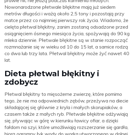
prawie nic nie jedzą podczas karmienia młodych.
Nowonarodzone płetwale błękitne mają już siedem
metrów długości i ważą około 2,5 tony i pozostają przy
matce przez co najmniej pierwszy rok życia. Wiadomo, że
cielęta płetwal błękitny, zanim zostaną odsadzone przed
osiągnięciem ósmego miesiąca życia, spożywają do 90 kg
mleka dziennie. Płetwale błękitne są w stanie rozpocząć
rozmnażanie się w wieku od 10 do 15 lat, a samice rodzą
co dwa lub trzy lata. Płetwal błękitny może żyć nawet 40
lat.
Dieta płetwal błękitny i
zdobycz
Płetwal błękitny to mięsożerne zwierzę, które pomimo
tego, że nie ma odpowiednich zębów, przeżywa na diecie
składającej się głównie z kryla i małych skorupiaków, a
czasem także z małych ryb. Płetwale błękitne odżywiają
się, pływając w górę w kierunku ławicy ofiar, a dzięki
fałdom na szyi, które umożliwiają rozszerzanie się gardła,
biorą ogromny łyk wody do worka utworzonego w dolnej