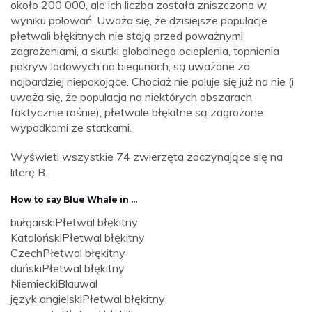
około 200 000, ale ich liczba została zniszczona w
wyniku polowań. Uważa się, że dzisiejsze populacje
płetwali błękitnych nie stoją przed poważnymi
zagrożeniami, a skutki globalnego ocieplenia, topnienia
pokryw lodowych na biegunach, są uważane za
najbardziej niepokojące. Chociaż nie poluje się już na nie (i
uważa się, że populacja na niektórych obszarach
faktycznie rośnie), płetwale błękitne są zagrożone
wypadkami ze statkami.
Wyświetl wszystkie 74 zwierzęta zaczynające się na
literę B.
How to say Blue Whale in ...
bułgarski
Płetwal błękitny
Kataloński
Płetwal błękitny
Czech
Płetwal błękitny
duński
Płetwal błękitny
Niemiecki
Blauwal
język angielski
Płetwal błękitny