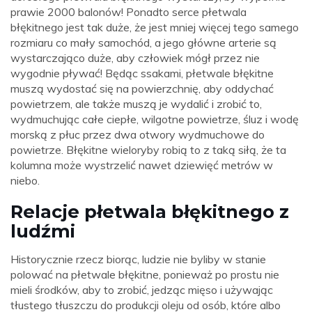
prawie 2000 balonów! Ponadto serce płetwala
błękitnego jest tak duże, że jest mniej więcej tego samego
rozmiaru co mały samochód, a jego główne arterie są
wystarczająco duże, aby człowiek mógł przez nie
wygodnie pływać! Będąc ssakami, płetwale błękitne
muszą wydostać się na powierzchnię, aby oddychać
powietrzem, ale także muszą je wydalić i zrobić to,
wydmuchując całe ciepłe, wilgotne powietrze, śluz i wodę
morską z płuc przez dwa otwory wydmuchowe do
powietrze. Błękitne wieloryby robią to z taką siłą, że ta
kolumna może wystrzelić nawet dziewięć metrów w
niebo.
Relacje płetwala błękitnego z
ludźmi
Historycznie rzecz biorąc, ludzie nie byliby w stanie
polować na płetwale błękitne, ponieważ po prostu nie
mieli środków, aby to zrobić, jedząc mięso i używając
tłustego tłuszczu do produkcji oleju od osób, które albo