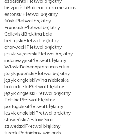
esperanto
Płetwal błękitny
hiszpański
Balaenoptera musculus
estoński
Płetwal błękitny
fiński
Płetwal błękitny
Francuski
Płetwal błękitny
Galicyjski
Błękitna bale
hebrajski
Płetwal błękitny
chorwacki
Płetwal błękitny
język węgierski
Płetwal błękitny
indonezyjski
Płetwal błękitny
Włoski
Balaenoptera musculus
język japoński
Płetwal błękitny
język angielski
Wina niebieskie
holenderski
Płetwal błękitny
język angielski
Płetwal błękitny
Polskie
Płetwal błękitny
portugalski
Płetwal błękitny
język angielski
Płetwal błękitny
słoweński
Zestaw Sinji
szwedzki
Płetwal błękitny
turecki
Podniebny wieloryb