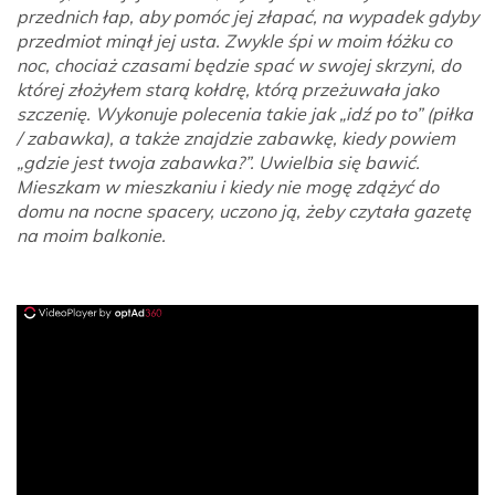
przednich łap, aby pomóc jej złapać, na wypadek gdyby
przedmiot minął jej usta. Zwykle śpi w moim łóżku co
noc, chociaż czasami będzie spać w swojej skrzyni, do
której złożyłem starą kołdrę, którą przeżuwała jako
szczenię. Wykonuje polecenia takie jak „idź po to” (piłka
/ zabawka), a także znajdzie zabawkę, kiedy powiem
„gdzie jest twoja zabawka?”. Uwielbia się bawić.
Mieszkam w mieszkaniu i kiedy nie mogę zdążyć do
domu na nocne spacery, uczono ją, żeby czytała gazetę
na moim balkonie.
ad