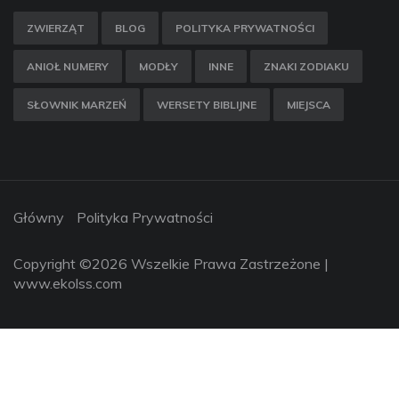
ZWIERZĄT
BLOG
POLITYKA PRYWATNOŚCI
ANIOŁ NUMERY
MODŁY
INNE
ZNAKI ZODIAKU
SŁOWNIK MARZEŃ
WERSETY BIBLIJNE
MIEJSCA
Główny
Polityka Prywatności
Copyright ©
2026 Wszelkie Prawa Zastrzeżone |
www.ekolss.com