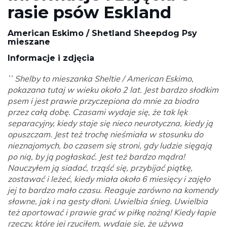
rasie psów Eskland
American Eskimo / Shetland Sheepdog Psy
mieszane
Informacje i zdjęcia
`` Shelby to mieszanka Sheltie / American Eskimo,
pokazana tutaj w wieku około 2 lat. Jest bardzo słodkim
psem i jest prawie przyczepiona do mnie za biodro
przez całą dobę. Czasami wydaje się, że tak lęk
separacyjny, kiedy staje się nieco neurotyczna, kiedy ją
opuszczam. Jest też trochę nieśmiała w stosunku do
nieznajomych, bo czasem się stroni, gdy ludzie sięgają
po nią, by ją pogłaskać. Jest też bardzo mądra!
Nauczyłem ją siadać, trząść się, przybijać piątkę,
zostawać i leżeć, kiedy miała około 6 miesięcy i zajęło
jej to bardzo mało czasu. Reaguje zarówno na komendy
słowne, jak i na gesty dłoni. Uwielbia śnieg. Uwielbia
też aportować i prawie grać w piłkę nożną! Kiedy łapie
rzeczy, które jej rzuciłem, wydaje się, że używa