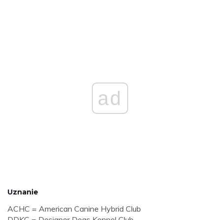
ad
Uznanie
ACHC = American Canine Hybrid Club
DDKC = Designer Dogs Kennel Club