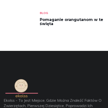
BLOG
Pomaganie orangutanom w te
święta
Ekolss - To Jest Miejsce, Gdzie Można Znaleźć Faktów O
Zwierzętach, Pierwszej Dziesiątce, Poprowadzi Ich