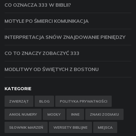
CO OZNACZA 333 W BIBLII?
MOTYLE PO ŚMIERCI KOMUNIKACJA
INTERPRETACJA SNÓW ZNAJDOWANIE PIENIĘDZY
CO TO ZNACZY ZOBACZYĆ 333
MODLITWY OD ŚWIĘTYCH Z BOSTONU
KATEGORIE
ZWIERZĄT
BLOG
POLITYKA PRYWATNOŚCI
ANIOŁ NUMERY
MODŁY
INNE
ZNAKI ZODIAKU
SŁOWNIK MARZEŃ
WERSETY BIBLIJNE
MIEJSCA