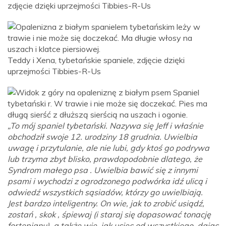
zdjęcie dzięki uprzejmości Tibbies-R-Us
Teddy i Xena, tybetańskie spaniele, zdjęcie dzięki
uprzejmości Tibbies-R-Us
„To mój spaniel tybetański. Nazywa się Jeff i właśnie
obchodził swoje 12. urodziny 18 grudnia. Uwielbia
uwagę i przytulanie, ale nie lubi, gdy ktoś go podrywa
lub trzyma zbyt blisko, prawdopodobnie dlatego, że
Syndrom małego psa . Uwielbia bawić się z innymi
psami i wychodzi z ogrodzonego podwórka idź ulicą i
odwiedź wszystkich sąsiadów, którzy go uwielbiają.
Jest bardzo inteligentny. On wie, jak to zrobić usiądź,
zostań , skok , śpiewaj (i staraj się dopasować tonację
fortepianu), a także wie, jak uciec od wszystkiego, dając