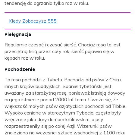
tendencję do ogrzania tylko raz w roku.
Kiedy Zobaczysz 555
Pielęgnacja
Regularnie czesać i czesać sierść. Chociaż rasa ta jest
przeciętną linią przez cały rok, sierść pojawia się w
kępach raz w roku.
Pochodzenie
Ta rasa pochodzi z Tybetu. Pochodzi od psów z Chin i
innych krajów buddyjskich. Spaniel tybetański jest
uważany za starożytną rasę, ponieważ istnieją dowody
na jego istnienie ponad 2000 lat temu. Uważa się, że
większość małych psów azjatyckich pochodzi od Tibbie.
Wysoko cenione w starożytnym Tybecie, często były
wręczane jako dary domom królewskim, a psy
rozprzestrzeniły się po całej Azji. Wizerunki psów
znaleziono na wczesnej sztuce wschodniej z 1100 roku