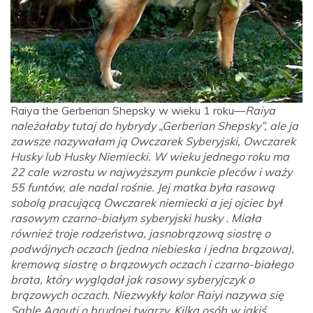
Raiya the Gerberian Shepsky w wieku 1 roku—
Raiya
należałaby tutaj do hybrydy „Gerberian Shepsky”, ale ja
zawsze nazywałam ją Owczarek Syberyjski, Owczarek
Husky lub Husky Niemiecki. W wieku jednego roku ma
22 cale wzrostu w najwyższym punkcie pleców i waży
55 funtów, ale nadal rośnie. Jej matka była rasową
sobolą pracującą Owczarek niemiecki a jej ojciec był
rasowym czarno-białym syberyjski husky . Miała
również troje rodzeństwa, jasnobrązową siostrę o
podwójnych oczach (jedna niebieska i jedna brązowa),
kremową siostrę o brązowych oczach i czarno-białego
brata, który wyglądał jak rasowy syberyjczyk o
brązowych oczach. Niezwykły kolor Raiyi nazywa się
Sable Agouti o brudnej twarzy. Kilka osób w jakiś