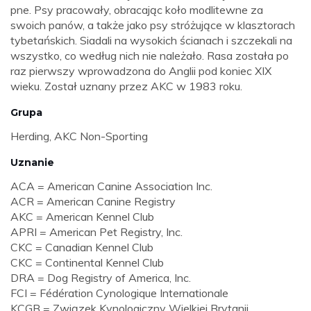
pne. Psy pracowały, obracając koło modlitewne za
swoich panów, a także jako psy stróżujące w klasztorach
tybetańskich. Siadali na wysokich ścianach i szczekali na
wszystko, co według nich nie należało. Rasa została po
raz pierwszy wprowadzona do Anglii pod koniec XIX
wieku. Został uznany przez AKC w 1983 roku.
Grupa
Herding, AKC Non-Sporting
Uznanie
ACA = American Canine Association Inc.
ACR = American Canine Registry
AKC = American Kennel Club
APRI = American Pet Registry, Inc.
CKC = Canadian Kennel Club
CKC = Continental Kennel Club
DRA = Dog Registry of America, Inc.
FCI = Fédération Cynologique Internationale
KCGB = Związek Kynologiczny Wielkiej Brytanii