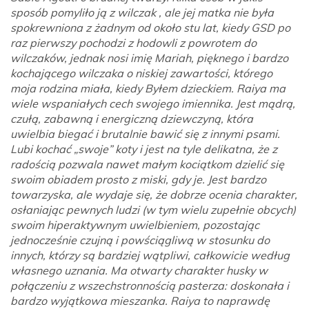
sposób pomyliło ją z wilczak , ale jej matka nie była
spokrewniona z żadnym od około stu lat, kiedy GSD po
raz pierwszy pochodzi z hodowli z powrotem do
wilczaków, jednak nosi imię Mariah, pięknego i bardzo
kochającego wilczaka o niskiej zawartości, którego
moja rodzina miała, kiedy Byłem dzieckiem. Raiya ma
wiele wspaniałych cech swojego imiennika. Jest mądrą,
czułą, zabawną i energiczną dziewczyną, która
uwielbia biegać i brutalnie bawić się z innymi psami.
Lubi kochać „swoje” koty i jest na tyle delikatna, że ​​z
radością pozwala nawet małym kociątkom dzielić się
swoim obiadem prosto z miski, gdy je. Jest bardzo
towarzyska, ale wydaje się, że dobrze ocenia charakter,
osłaniając pewnych ludzi (w tym wielu zupełnie obcych)
swoim hiperaktywnym uwielbieniem, pozostając
jednocześnie czujną i powściągliwą w stosunku do
innych, którzy są bardziej wątpliwi, całkowicie według
własnego uznania. Ma otwarty charakter husky w
połączeniu z wszechstronnością pasterza: doskonała i
bardzo wyjątkowa mieszanka. Raiya to naprawdę