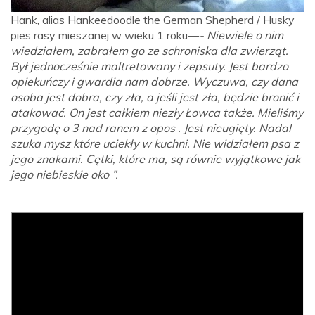
Hank, alias Hankeedoodle the German Shepherd / Husky
pies rasy mieszanej w wieku 1 roku—
- Niewiele o nim
wiedziałem, zabrałem go ze schroniska dla zwierząt.
Był jednocześnie maltretowany i zepsuty. Jest bardzo
opiekuńczy i gwardia nam dobrze. Wyczuwa, czy dana
osoba jest dobra, czy zła, a jeśli jest zła, będzie bronić i
atakować. On jest całkiem niezły Łowca także. Mieliśmy
przygodę o 3 nad ranem z opos . Jest nieugięty. Nadal
szuka mysz które uciekły w kuchni. Nie widziałem psa z
jego znakami. Cętki, które ma, są równie wyjątkowe jak
jego niebieskie oko ”.