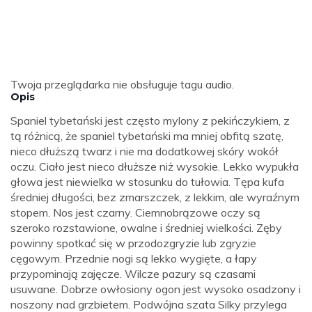
Twoja przeglądarka nie obsługuje tagu audio.
Opis
Spaniel tybetański jest często mylony z pekińczykiem, z
tą różnicą, że spaniel tybetański ma mniej obfitą szatę,
nieco dłuższą twarz i nie ma dodatkowej skóry wokół
oczu. Ciało jest nieco dłuższe niż wysokie. Lekko wypukła
głowa jest niewielka w stosunku do tułowia. Tępa kufa
średniej długości, bez zmarszczek, z lekkim, ale wyraźnym
stopem. Nos jest czarny. Ciemnobrązowe oczy są
szeroko rozstawione, owalne i średniej wielkości. Zęby
powinny spotkać się w przodozgryzie lub zgryzie
cęgowym. Przednie nogi są lekko wygięte, a łapy
przypominają zajęcze. Wilcze pazury są czasami
usuwane. Dobrze owłosiony ogon jest wysoko osadzony i
noszony nad grzbietem. Podwójna szata Silky przylega