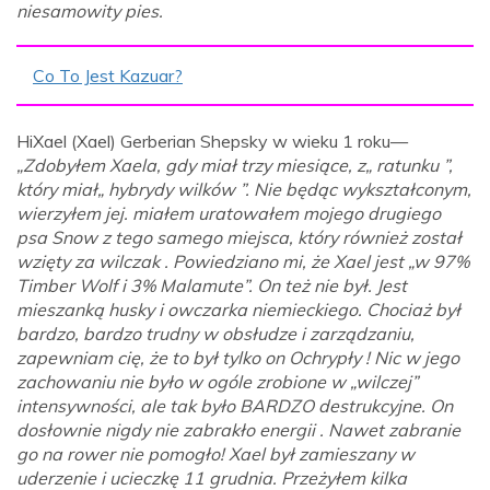
niesamowity pies.
Co To Jest Kazuar?
HiXael (Xael) Gerberian Shepsky w wieku 1 roku—
„Zdobyłem Xaela, gdy miał trzy miesiące, z„ ratunku ”,
który miał„ hybrydy wilków ”. Nie będąc wykształconym,
wierzyłem jej. miałem uratowałem mojego drugiego
psa Snow z tego samego miejsca, który również został
wzięty za wilczak . Powiedziano mi, że Xael jest „w 97%
Timber Wolf i 3% Malamute”. On też nie był. Jest
mieszanką husky i owczarka niemieckiego. Chociaż był
bardzo, bardzo trudny w obsłudze i zarządzaniu,
zapewniam cię, że to był tylko on Ochrypły ! Nic w jego
zachowaniu nie było w ogóle zrobione w „wilczej”
intensywności, ale tak było BARDZO destrukcyjne. On
dosłownie nigdy nie zabrakło energii . Nawet zabranie
go na rower nie pomogło! Xael był zamieszany w
uderzenie i ucieczkę 11 grudnia. Przeżyłem kilka