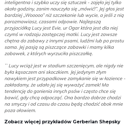
inteligentna i szybko uczy się sztuczek - zajęło jej tylko
około godziny, zanim nauczyła się „mówić!”. Jej głos jest
bardziej „Wooooo” niż szczekanie lub wycie, a jeśli z nią
porozmawiasz, czasami odpowie. Najlepszą
przyjaciółką Lucy jest Evie, ur Ogar która jest dla niej
czymś w rodzaju zastępczej matki. Lucy jest zawsze
chętna do zabawy z innymi psami, ludźmi lub po prostu
sama. Jej pasją są piszczące zabawki i mamy kilka
zabawek, z których wyrzuciła piszczałkę.
`` Lucy wciąż jest w stadium szczenięcym, ale nigdy nie
była kąsaczem ani skoczkiem. Jej jedynym złym
nawykiem jest przypadkowe zamykanie się w łazience -
zakładamy, że udało jej się wyważyć zamek! Ma
tendencję do gonienia innych psów i często chce się
bawić, gdy chcą odpocząć. Ona bardzo dobrze chodzi
na smyczy i od czasu do czasu będą chodzić obok mnie
poza ołowiem.
Zobacz więcej przykładów Gerberian Shepsky