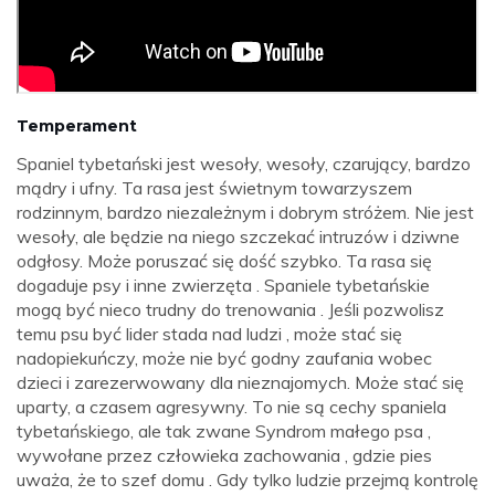
Temperament
Spaniel tybetański jest wesoły, wesoły, czarujący, bardzo
mądry i ufny. Ta rasa jest świetnym towarzyszem
rodzinnym, bardzo niezależnym i dobrym stróżem. Nie jest
wesoły, ale będzie na niego szczekać intruzów i dziwne
odgłosy. Może poruszać się dość szybko. Ta rasa się
dogaduje psy i inne zwierzęta . Spaniele tybetańskie
mogą być nieco trudny do trenowania . Jeśli pozwolisz
temu psu być lider stada nad ludzi , może stać się
nadopiekuńczy, może nie być godny zaufania wobec
dzieci i zarezerwowany dla nieznajomych. Może stać się
uparty, a czasem agresywny. To nie są cechy spaniela
tybetańskiego, ale tak zwane Syndrom małego psa ,
wywołane przez człowieka zachowania , gdzie pies
uważa, że ​​to szef domu . Gdy tylko ludzie przejmą kontrolę