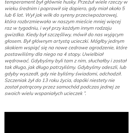
temperament był głównie husky. Przeżuł wiele rzeczy w
wieku średnim i poprawił się dopiero, gdy miał około 5
lub 6 lat. Wył jak wilk do syreny przeciwpożarowej,
która rozbrzmiewała w naszym mieście mniej więcej
raz w tygodniu, i wył przy każdym innym rodzaju
gwizdka. Kiedy był szczęśliwy, mówił do nas wyjącym
głosem. Był głównym artystą ucieczki. Mógłby jednym
skokiem wspiąć się na nowe cedrowe ogrodzenie, które
postawiliśmy dla niego na 4 stopy. Uwielbiał
wędrować. Gdybyśmy byli tam z nim, słuchałby i został
tak długo, jak długo patrzyliśmy. Gdybyśmy odeszli, lub
gdyby wyszedł, gdy nie byliśmy świadomi, odchodził.
Szczeniak żył do 13 roku życia, dopóki niestety nie
został potrącony przez samochód podczas jednej ze
swoich wielu wspaniałych ucieczek ”.