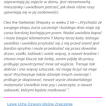
zapewniają jej zajęcie w domu. Jest niesamowitą
mieszanką i uwielbiam patrzeć, jak dwie różne rasy
ujawniają się w jej osobowości.
Cleo the Gerberian Shepsky w wieku 2 lat—
„Wychodzi ze
swojego etapu żucia szczeniąt i każdego dnia staje się
coraz bardziej kochającym psem. Nadal uwielbia kopać
i może biegać kilometrami !! Mamy teraz kota, którego
uwielbia i uwielbia przytulać się z nią przed snem! Jest
bardzo sprytna i może przedostać się przez dowolne
drzwi, szafki, lodówki i wiele więcej, a nawet kradnie i
chowa moje klucze lub torbę, zanim pójdę do pracy,
próbując powstrzymać mnie od wyjścia. Trenuje tak
dobrze i zna więcej sztuczek, niż mogę liczyć na moje
ręce! Wychwytuje także dźwięki innych zwierząt i
próbuje je skopiować, nawet wycie alaskańskiego
malamuta! Uwielbia inne psy i zwierzęta, a nawet
zabawki, którymi będzie matkować ”.
Lewe Ucho Dzwoni Głośne Znaczenie