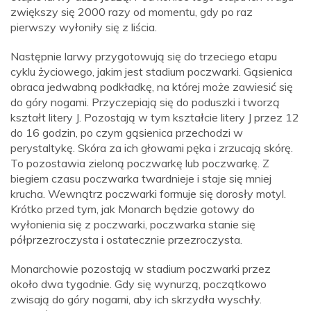
zwiększy się 2000 razy od momentu, gdy po raz
pierwszy wyłoniły się z liścia.
Następnie larwy przygotowują się do trzeciego etapu
cyklu życiowego, jakim jest stadium poczwarki. Gąsienica
obraca jedwabną podkładkę, na której może zawiesić się
do góry nogami. Przyczepiają się do poduszki i tworzą
kształt litery J. Pozostają w tym kształcie litery J przez 12
do 16 godzin, po czym gąsienica przechodzi w
perystaltykę. Skóra za ich głowami pęka i zrzucają skórę.
To pozostawia zieloną poczwarkę lub poczwarkę. Z
biegiem czasu poczwarka twardnieje i staje się mniej
krucha. Wewnątrz poczwarki formuje się dorosły motyl.
Krótko przed tym, jak Monarch będzie gotowy do
wyłonienia się z poczwarki, poczwarka stanie się
półprzezroczysta i ostatecznie przezroczysta.
Monarchowie pozostają w stadium poczwarki przez
około dwa tygodnie. Gdy się wynurzą, początkowo
zwisają do góry nogami, aby ich skrzydła wyschły.