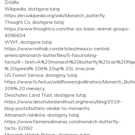
Źródła
Wikipedia, dostępna tutaj:
https://en.wikipedia.org/wiki/Monarch_butterfly
Thought Co, dostępne tutaj:
https://www.thoughtco.com/the-six-basic-animal-groups-
4096604
WWF, dostępne tutaj:
https://www.nathab.com/articles/mexico-central-
america/monarch-butterflies/5-fascinating-
facts/#:~:text=A%20monarch%20butterfly%20can%20flap,
% 20speed% 20it% 20up% 20c znacznie.
US Forest Service, dostępny tutaj:
https://www.fs.fed.us/wildflowers/pollinators/Monarch_B
209% 20 miesięcy.
Deschutes Land Trust, dostępne tutaj:
https://www.deschuteslandtrust.org/news/blog/2019-
blog-posts/butters-similar-to-monarchs
Almanach rolników, dostępny tutaj:
https://www.farmersalmanac.com/monarch-butterfly-
facts-32092
Monarch Watch Biology, dostępny tutaj: