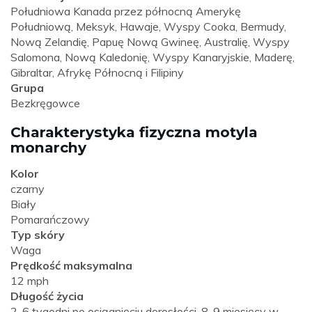
Południowa Kanada przez północną Amerykę
Południową, Meksyk, Hawaje, Wyspy Cooka, Bermudy,
Nową Zelandię, Papuę Nową Gwineę, Australię, Wyspy
Salomona, Nową Kaledonię, Wyspy Kanaryjskie, Maderę,
Gibraltar, Afrykę Północną i Filipiny
Grupa
Bezkręgowce
Charakterystyka fizyczna motyla
monarchy
Kolor
czarny
Biały
Pomarańczowy
Typ skóry
Waga
Prędkość maksymalna
12 mph
Długość życia
2-6 tygodni po osiągnięciu dorosłości, 8-9 miesięcy w