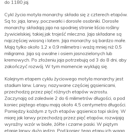
do 1180 jaj.
Cykl życia motyla monarchy składa się z czterech etapów.
Są to: jaja, larwy, poczwarki i dorosłe osobniki. Dorosłe
monarchy składają jaja na spodniej stronie liścia rośliny
żywicielskiej, takiej jak trojeść mleczna. Jaja składane są
najczęściej wiosną i latem. Jaja monarchy są bardzo małe.
Mają tylko około 1,2 x 0,9 milimetra i ważą mniej niż 0,5
miligrama. Jaja są owalne i osiem jasnozielonych lub
kremowych. Po złożeniu jaja potrzebują od 3 do 8 dni, aby
zakończyć rozwój. W tym momencie wyklują się.
Kolejnym etapem cyklu życiowego motyla monarchy jest
stadium larw. Larwy, nazywane częściej gąsienicami,
przechodzą przez pięć różnych etapów wzrostu.
Zaczynają od zaledwie 2 do 6 milimetrów długości, a pod
koniec piątego etapu mają około 4,5 centymetra długości.
Pomiędzy każdym z tych etapów gąsienica topi skórę. W
miarę jak larwy przechodzą przez pięć etapów, rozwijają
wyraźny wzór w białe, żółte i czarne paski. W piątym
etapie larwy dużo jedzą. Pod koniec tego etapu ich waga