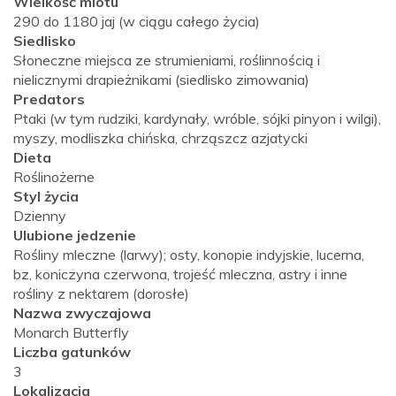
Wielkość miotu
290 do 1180 jaj (w ciągu całego życia)
Siedlisko
Słoneczne miejsca ze strumieniami, roślinnością i
nielicznymi drapieżnikami (siedlisko zimowania)
Predators
Ptaki (w tym rudziki, kardynały, wróble, sójki pinyon i wilgi),
myszy, modliszka chińska, chrząszcz azjatycki
Dieta
Roślinożerne
Styl życia
Dzienny
Ulubione jedzenie
Rośliny mleczne (larwy); osty, konopie indyjskie, lucerna,
bz, koniczyna czerwona, trojeść mleczna, astry i inne
rośliny z nektarem (dorosłe)
Nazwa zwyczajowa
Monarch Butterfly
Liczba gatunków
3
Lokalizacja