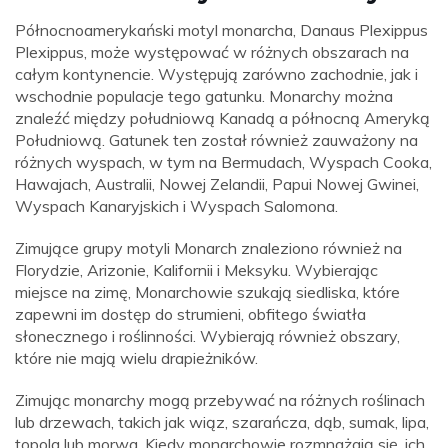
Północnoamerykański motyl monarcha, Danaus Plexippus
Plexippus, może występować w różnych obszarach na
całym kontynencie. Występują zarówno zachodnie, jak i
wschodnie populacje tego gatunku. Monarchy można
znaleźć między południową Kanadą a północną Ameryką
Południową. Gatunek ten został również zauważony na
różnych wyspach, w tym na Bermudach, Wyspach Cooka,
Hawajach, Australii, Nowej Zelandii, Papui Nowej Gwinei,
Wyspach Kanaryjskich i Wyspach Salomona.
Zimujące grupy motyli Monarch znaleziono również na
Florydzie, Arizonie, Kalifornii i Meksyku. Wybierając
miejsce na zimę, Monarchowie szukają siedliska, które
zapewni im dostęp do strumieni, obfitego światła
słonecznego i roślinności. Wybierają również obszary,
które nie mają wielu drapieżników.
Zimując monarchy mogą przebywać na różnych roślinach
lub drzewach, takich jak wiąz, szarańcza, dąb, sumak, lipa,
topola lub morwa. Kiedy monarchowie rozmnażają się, ich