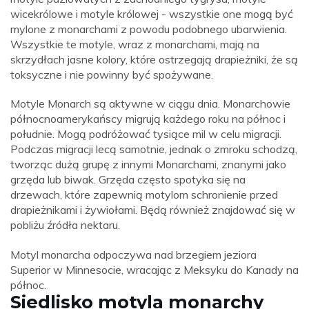
wicekrólowe i motyle królowej - wszystkie one mogą być
mylone z monarchami z powodu podobnego ubarwienia.
Wszystkie te motyle, wraz z monarchami, mają na
skrzydłach jasne kolory, które ostrzegają drapieżniki, że są
toksyczne i nie powinny być spożywane.
Motyle Monarch są aktywne w ciągu dnia. Monarchowie
północnoamerykańscy migrują każdego roku na północ i
południe. Mogą podróżować tysiące mil w celu migracji.
Podczas migracji lecą samotnie, jednak o zmroku schodzą,
tworząc dużą grupę z innymi Monarchami, znanymi jako
grzęda lub biwak. Grzęda często spotyka się na
drzewach, które zapewnią motylom schronienie przed
drapieżnikami i żywiołami. Będą również znajdować się w
pobliżu źródła nektaru.
Motyl monarcha odpoczywa nad brzegiem jeziora
Superior w Minnesocie, wracając z Meksyku do Kanady na
północ.
Siedlisko motyla monarchy