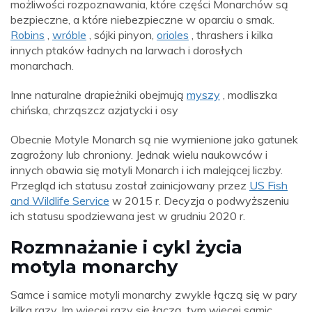
możliwości rozpoznawania, które części Monarchów są
bezpieczne, a które niebezpieczne w oparciu o smak.
Robins
,
wróble
, sójki pinyon,
orioles
, thrashers i kilka
innych ptaków ładnych na larwach i dorosłych
monarchach.
Inne naturalne drapieżniki obejmują
myszy
, modliszka
chińska, chrząszcz azjatycki i osy
Obecnie Motyle Monarch są nie wymienione jako gatunek
zagrożony lub chroniony. Jednak wielu naukowców i
innych obawia się motyli Monarch i ich malejącej liczby.
Przegląd ich statusu został zainicjowany przez
US Fish
and Wildlife Service
w 2015 r. Decyzja o podwyższeniu
ich statusu spodziewana jest w grudniu 2020 r.
Rozmnażanie i cykl życia
motyla monarchy
Samce i samice motyli monarchy zwykle łączą się w pary
kilka razy. Im więcej razy się łączą, tym więcej samic