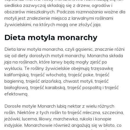
siedliska zazwyczaj składają się z drzew, ogrodów i
obszarów mieszkalnych. Podczas rozmnażania ważne dla
motyli jest znalezienie miejsca z larwalnymi roślinami
żywicielskimi, na których mogą one złożyć jaja.
Dieta motyla monarchy
Dieta larw motyla monarcha, czyli gąsienic, znacznie różni
się od diety dorosłych motyli monarchy. Monarcha składa
jaja na roślinach, które larwy będą mogły zjeść po
wykluciu. Te rośliny żywicielskie obejmują trzęsawkę
kalifornijską, trojeść włochatą, trojeść poke, trojeść
bagienną, trojeść arizońską, chwast motyli, trojeść
białogłową, trojeść karaibską, trojeść pospolitą i trojeść
efektowną.
Dorosłe motyle Monarch lubią nektar z wielu różnych
roślin. Niektóre z tych roślin to trojeść mleczna, szczecina,
jeżówki, lucerna, liliowy, marchewka, rukola i konopie
indyjskie. Monarchowie również angażują się w błoto, co