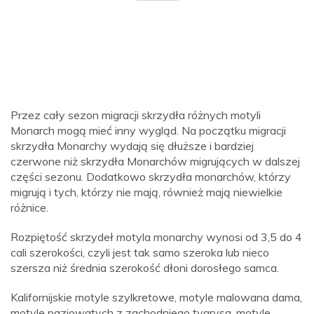
Przez cały sezon migracji skrzydła różnych motyli
Monarch mogą mieć inny wygląd. Na początku migracji
skrzydła Monarchy wydają się dłuższe i bardziej
czerwone niż skrzydła Monarchów migrujących w dalszej
części sezonu. Dodatkowo skrzydła monarchów, którzy
migrują i tych, którzy nie mają, również mają niewielkie
różnice.
Rozpiętość skrzydeł motyla monarchy wynosi od 3,5 do 4
cali szerokości, czyli jest tak samo szeroka lub nieco
szersza niż średnia szerokość dłoni dorosłego samca.
Kalifornijskie motyle szylkretowe, motyle malowana dama,
motyle paziowatych z zachodniego tygrysa, motyle