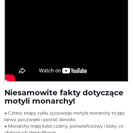
Niesamowite fakty dotyczące
motyli monarchy!
• Cztery etapy cyklu życiowego motyla monarchy to jaja,
larwy, poczwarki i postać dorosła.
• Monarchy mają kolor czarny, pomarańczowy i biały, co
ułatwia ich identyfikację.