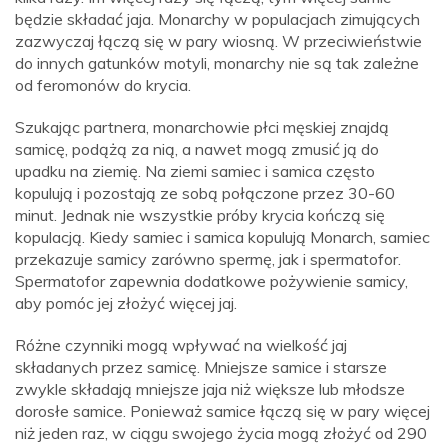
będzie składać jaja. Monarchy w populacjach zimujących
zazwyczaj łączą się w pary wiosną. W przeciwieństwie
do innych gatunków motyli, monarchy nie są tak zależne
od feromonów do krycia.
Szukając partnera, monarchowie płci męskiej znajdą
samicę, podążą za nią, a nawet mogą zmusić ją do
upadku na ziemię. Na ziemi samiec i samica często
kopulują i pozostają ze sobą połączone przez 30-60
minut. Jednak nie wszystkie próby krycia kończą się
kopulacją. Kiedy samiec i samica kopulują Monarch, samiec
przekazuje samicy zarówno spermę, jak i spermatofor.
Spermatofor zapewnia dodatkowe pożywienie samicy,
aby pomóc jej złożyć więcej jaj.
Różne czynniki mogą wpływać na wielkość jaj
składanych przez samicę. Mniejsze samice i starsze
zwykle składają mniejsze jaja niż większe lub młodsze
dorosłe samice. Ponieważ samice łączą się w pary więcej
niż jeden raz, w ciągu swojego życia mogą złożyć od 290