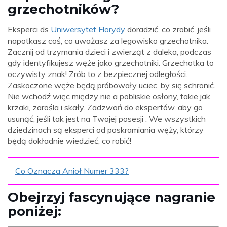
grzechotników?
Eksperci ds
Uniwersytet Florydy
doradzić, co zrobić, jeśli
napotkasz coś, co uważasz za legowisko grzechotnika.
Zacznij od trzymania dzieci i zwierząt z daleka, podczas
gdy identyfikujesz węże jako grzechotniki. Grzechotka to
oczywisty znak! Zrób to z bezpiecznej odległości.
Zaskoczone węże będą próbowały uciec, by się schronić.
Nie wchodź więc między nie a pobliskie osłony, takie jak
krzaki, zarośla i skały. Zadzwoń do ekspertów, aby go
usunąć, jeśli tak jest na Twojej posesji . We wszystkich
dziedzinach są eksperci od poskramiania węży, którzy
będą dokładnie wiedzieć, co robić!
Co Oznacza Anioł Numer 333?
Obejrzyj fascynujące nagranie
poniżej: