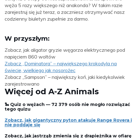
węża 5 razy większego niż anakonda? W takim razie
zarejestruj się już teraz, a zaczniesz otrzymywać nasz
codzienny biuletyn zupełnie za darmo.
W przyszłym:
Zobacz, jak aligator gryzie węgorza elektrycznego pod
napięciem 860 woltów
Zobacz „Dominatora” – największego krokodyla na
świecie, wielkiego jak nosorożec
Zobacz „Sampson” – największy koń, jaki kiedykolwiek
zarejestrowano
Więcej od A-Z Animals
🐍 Quiz o wężach — 72 379 osób nie mogło rozwiązać
tego quizu
Zobacz, jak gigantyczny pyton atakuje Range Rovera i
nie poddaje się
Zobacz, jak jastrząb zmienia się z drapieżnika w ofiarę