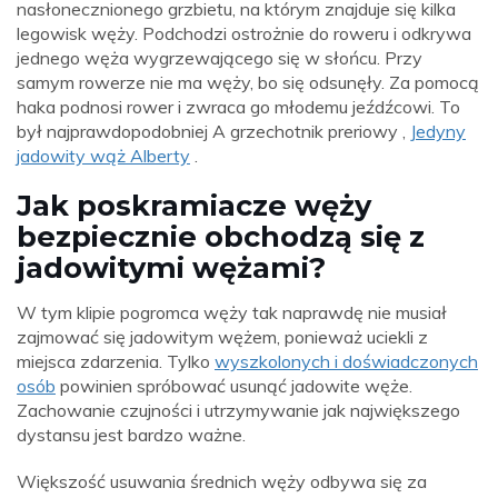
nasłonecznionego grzbietu, na którym znajduje się kilka
legowisk węży. Podchodzi ostrożnie do roweru i odkrywa
jednego węża wygrzewającego się w słońcu. Przy
samym rowerze nie ma węży, bo się odsunęły. Za pomocą
haka podnosi rower i zwraca go młodemu jeźdźcowi. To
był najprawdopodobniej A grzechotnik preriowy ,
Jedyny
jadowity wąż Alberty
.
Jak poskramiacze węży
bezpiecznie obchodzą się z
jadowitymi wężami?
W tym klipie pogromca węży tak naprawdę nie musiał
zajmować się jadowitym wężem, ponieważ uciekli z
miejsca zdarzenia. Tylko
wyszkolonych i doświadczonych
osób
powinien spróbować usunąć jadowite węże.
Zachowanie czujności i utrzymywanie jak największego
dystansu jest bardzo ważne.
Większość usuwania średnich węży odbywa się za