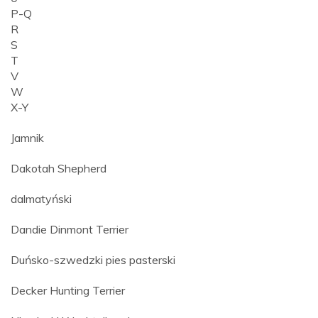
P-Q
R
S
T
V
W
X-Y
Jamnik
Dakotah Shepherd
dalmatyński
Dandie Dinmont Terrier
Duńsko-szwedzki pies pasterski
Decker Hunting Terrier