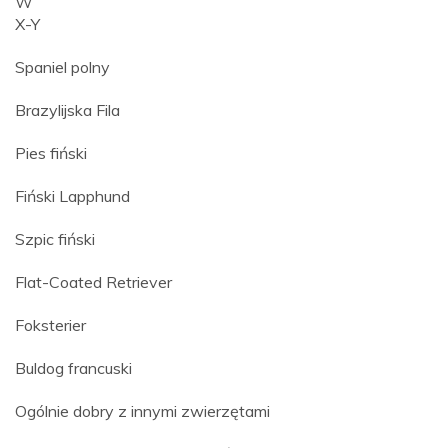
W
X-Y
Spaniel polny
Brazylijska Fila
Pies fiński
Fiński Lapphund
Szpic fiński
Flat-Coated Retriever
Foksterier
Buldog francuski
Ogólnie dobry z innymi zwierzętami