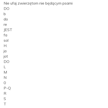
Nie ufaj zwierzętom nie będącym psami
DO
b
do
re
JEST
fa
sol
H.
ja
jot
DO
L
M
N
0
P-Q
R
S
T