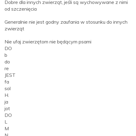
Dobre dla innych zwierząt, jeśli są wychowywane z nimi
od szczenięcia
Generalnie nie jest godny zaufania w stosunku do innych
zwierząt
Nie ufaj zwierzętom nie będącym psami
DO
b
do
re
JEST
fa
sol
H.
ja
jot
DO
L
M
N