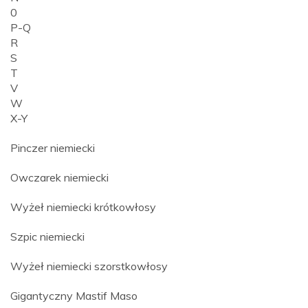
0
P-Q
R
S
T
V
W
X-Y
Pinczer niemiecki
Owczarek niemiecki
Wyżeł niemiecki krótkowłosy
Szpic niemiecki
Wyżeł niemiecki szorstkowłosy
Gigantyczny Mastif Maso