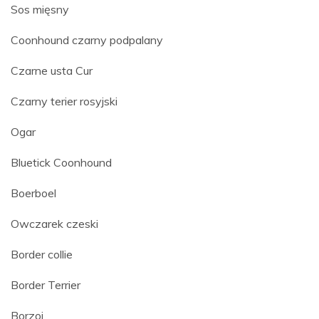
Sos mięsny
Coonhound czarny podpalany
Czarne usta Cur
Czarny terier rosyjski
Ogar
Bluetick Coonhound
Boerboel
Owczarek czeski
Border collie
Border Terrier
Borzoj