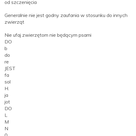
od szczenięcia
Generalnie nie jest godny zaufania w stosunku do innych
zwierząt
Nie ufaj zwierzętom nie będącym psami
DO
b
do
re
JEST
fa
sol
H.
ja
jot
DO
L
M
N
0