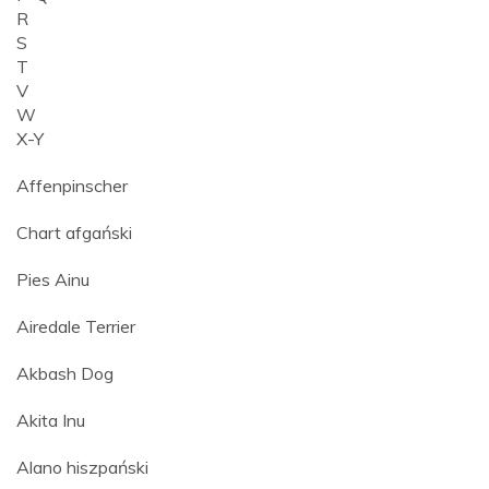
R
S
T
V
W
X-Y
Affenpinscher
Chart afgański
Pies Ainu
Airedale Terrier
Akbash Dog
Akita Inu
Alano hiszpański