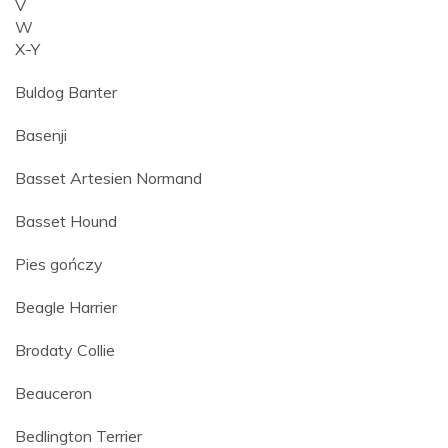
V
W
X-Y
Buldog Banter
Basenji
Basset Artesien Normand
Basset Hound
Pies gończy
Beagle Harrier
Brodaty Collie
Beauceron
Bedlington Terrier