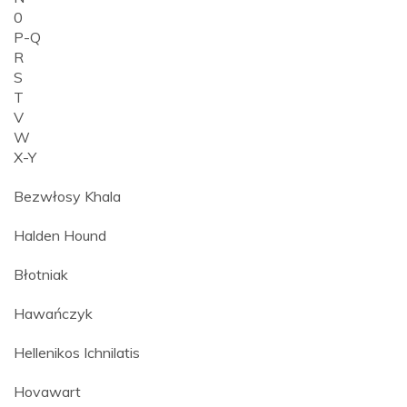
0
P-Q
R
S
T
V
W
X-Y
Bezwłosy Khala
Halden Hound
Błotniak
Hawańczyk
Hellenikos Ichnilatis
Hovawart