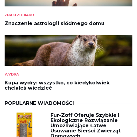
ZNAKI ZODIAKU
Znaczenie astrologii siódmego domu
WYDRA
Kupa wydry: wszystko, co kiedykolwiek
chciałeś wiedzieć
POPULARNE WIADOMOŚCI
Fur-Zoff Oferuje Szybkie I
Ekologiczne Rozwiązanie
Umożliwiające Łatwe
Usuwanie Sierści Zwierząt
Domowych.