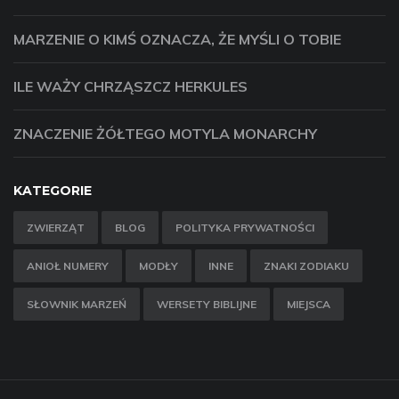
MARZENIE O KIMŚ OZNACZA, ŻE ​​MYŚLI O TOBIE
ILE WAŻY CHRZĄSZCZ HERKULES
ZNACZENIE ŻÓŁTEGO MOTYLA MONARCHY
KATEGORIE
ZWIERZĄT
BLOG
POLITYKA PRYWATNOŚCI
ANIOŁ NUMERY
MODŁY
INNE
ZNAKI ZODIAKU
SŁOWNIK MARZEŃ
WERSETY BIBLIJNE
MIEJSCA