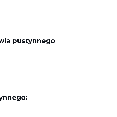
łwia pustynnego
tynnego: