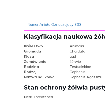
Numer Anioła Oznaczający 333
Klasyfikacja naukowa żó
Królestwo
Animalia
Gromada
Chordata
Klasa
gad
Zamówienie
żółwie
Rodzina
Testudinidae
Rodzaj
Gopherus
Nazwa naukowa
Gopherus Agassizii
Stan ochrony żółwia pus
Near Threatened