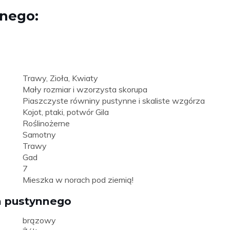
nnego:
Trawy, Zioła, Kwiaty
Mały rozmiar i wzorzysta skorupa
Piaszczyste równiny pustynne i skaliste wzgórza
Kojot, ptaki, potwór Gila
Roślinożerne
Samotny
Trawy
Gad
7
Mieszka w norach pod ziemią!
ia pustynnego
brązowy