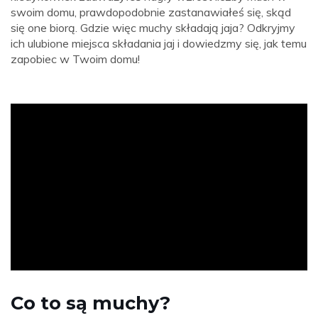
swoim domu, prawdopodobnie zastanawiałeś się, skąd
się one biorą. Gdzie więc muchy składają jaja? Odkryjmy
ich ulubione miejsca składania jaj i dowiedzmy się, jak temu
zapobiec w Twoim domu!
ad
Co to są muchy?