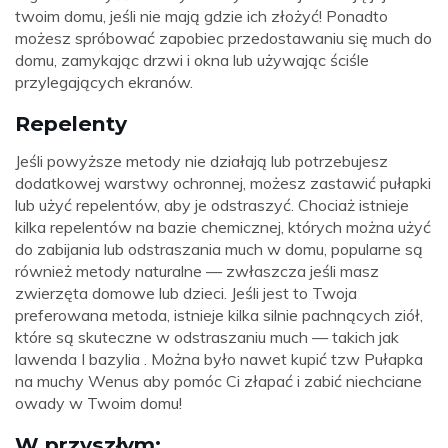
twoim domu, jeśli nie mają gdzie ich złożyć! Ponadto
możesz spróbować zapobiec przedostawaniu się much do
domu, zamykając drzwi i okna lub używając ściśle
przylegających ekranów.
Repelenty
Jeśli powyższe metody nie działają lub potrzebujesz
dodatkowej warstwy ochronnej, możesz zastawić pułapki
lub użyć repelentów, aby je odstraszyć. Chociaż istnieje
kilka repelentów na bazie chemicznej, których można użyć
do zabijania lub odstraszania much w domu, popularne są
również metody naturalne — zwłaszcza jeśli masz
zwierzęta domowe lub dzieci. Jeśli jest to Twoja
preferowana metoda, istnieje kilka silnie pachnących ziół,
które są skuteczne w odstraszaniu much — takich jak
lawenda I bazylia . Można było nawet kupić tzw Pułapka
na muchy Wenus aby pomóc Ci złapać i zabić niechciane
owady w Twoim domu!
W przyszłym: