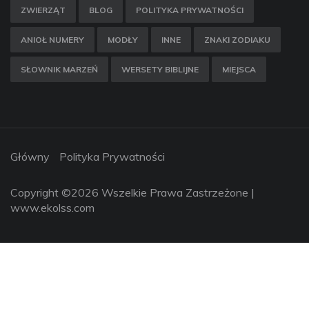
ZWIERZĄT
BLOG
POLITYKA PRYWATNOŚCI
ANIOŁ NUMERY
MODŁY
INNE
ZNAKI ZODIAKU
SŁOWNIK MARZEŃ
WERSETY BIBLIJNE
MIEJSCA
Główny
Polityka Prywatności
Copyright ©
2026 Wszelkie Prawa Zastrzeżone |
www.ekolss.com