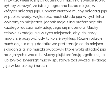
Przy tak wielu różnych gatunkach much na świecie łatwo
byłoby założyć, że istnieje ogromna liczba miejsc, w
których składają jaja. Chociaż niektóre muchy składają jaja
w pobliżu wody, większość much składa jaja w tych kilku
wybranych miejscach. Jednak mają silną preferencję dla
każdego rodzaju rozkładającego się materiału. Muchy
celowo składają jaja w tych miejscach, aby ich larwy
mogły się pożywić, gdy tylko się wyklują. Różne rodzaje
much często mają dodatkowe preferencje co do miejsca
składania jaj, np muszki owocówki które wolą składać jaja
na zgniłych owocach. Muchy plujki preferują zgniłe mięso
lub zwłoki zwierząt muchy spustowe zazwyczaj składają
jaja w kanalizacji i rurach.