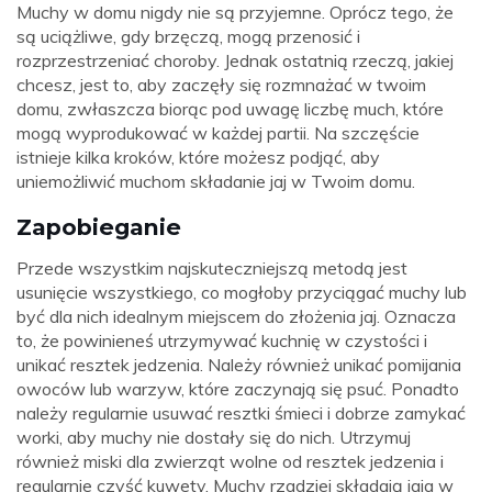
Muchy w domu nigdy nie są przyjemne. Oprócz tego, że
są uciążliwe, gdy brzęczą, mogą przenosić i
rozprzestrzeniać choroby. Jednak ostatnią rzeczą, jakiej
chcesz, jest to, aby zaczęły się rozmnażać w twoim
domu, zwłaszcza biorąc pod uwagę liczbę much, które
mogą wyprodukować w każdej partii. Na szczęście
istnieje kilka kroków, które możesz podjąć, aby
uniemożliwić muchom składanie jaj w Twoim domu.
Zapobieganie
Przede wszystkim najskuteczniejszą metodą jest
usunięcie wszystkiego, co mogłoby przyciągać muchy lub
być dla nich idealnym miejscem do złożenia jaj. Oznacza
to, że powinieneś utrzymywać kuchnię w czystości i
unikać resztek jedzenia. Należy również unikać pomijania
owoców lub warzyw, które zaczynają się psuć. Ponadto
należy regularnie usuwać resztki śmieci i dobrze zamykać
worki, aby muchy nie dostały się do nich. Utrzymuj
również miski dla zwierząt wolne od resztek jedzenia i
regularnie czyść kuwety. Muchy rzadziej składają jaja w