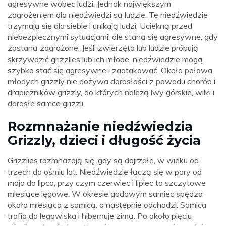
agresywne wobec ludzi. Jednak największym
zagrożeniem dla niedźwiedzi są ludzie. Te niedźwiedzie
trzymają się dla siebie i unikają ludzi. Uciekną przed
niebezpiecznymi sytuacjami, ale staną się agresywne, gdy
zostaną zagrożone. Jeśli zwierzęta lub ludzie próbują
skrzywdzić grizzlies lub ich młode, niedźwiedzie mogą
szybko stać się agresywne i zaatakować. Około połowa
młodych grizzly nie dożywa dorosłości z powodu chorób i
drapieżników grizzly, do których należą lwy górskie, wilki i
dorosłe samce grizzli.
Rozmnażanie niedźwiedzia
Grizzly, dzieci i długość życia
Grizzlies rozmnażają się, gdy są dojrzałe, w wieku od
trzech do ośmiu lat. Niedźwiedzie łączą się w pary od
maja do lipca, przy czym czerwiec i lipiec to szczytowe
miesiące lęgowe. W okresie godowym samiec spędza
około miesiąca z samicą, a następnie odchodzi. Samica
trafia do legowiska i hibernuje zimą. Po około pięciu