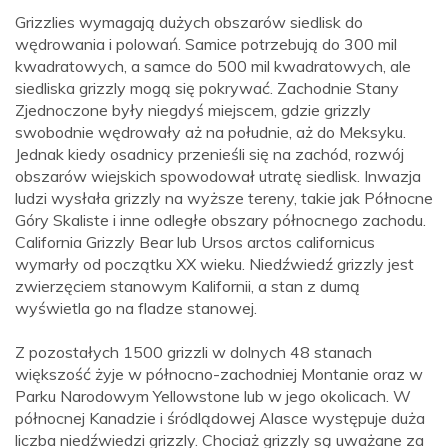
Grizzlies wymagają dużych obszarów siedlisk do
wędrowania i polowań. Samice potrzebują do 300 mil
kwadratowych, a samce do 500 mil kwadratowych, ale
siedliska grizzly mogą się pokrywać. Zachodnie Stany
Zjednoczone były niegdyś miejscem, gdzie grizzly
swobodnie wędrowały aż na południe, aż do Meksyku.
Jednak kiedy osadnicy przenieśli się na zachód, rozwój
obszarów wiejskich spowodował utratę siedlisk. Inwazja
ludzi wysłała grizzly na wyższe tereny, takie jak Północne
Góry Skaliste i inne odległe obszary północnego zachodu.
California Grizzly Bear lub Ursos arctos californicus
wymarły od początku XX wieku. Niedźwiedź grizzly jest
zwierzęciem stanowym Kalifornii, a stan z dumą
wyświetla go na fladze stanowej.
Z pozostałych 1500 grizzli w dolnych 48 stanach
większość żyje w północno-zachodniej Montanie oraz w
Parku Narodowym Yellowstone lub w jego okolicach. W
północnej Kanadzie i śródlądowej Alasce występuje duża
liczba niedźwiedzi grizzly. Chociaż grizzly są uważane za