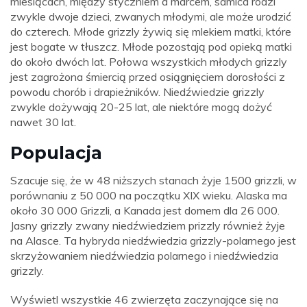
miesiącach, między styczniem a marcem, samica rodzi
zwykle dwoje dzieci, zwanych młodymi, ale może urodzić
do czterech. Młode grizzly żywią się mlekiem matki, które
jest bogate w tłuszcz. Młode pozostają pod opieką matki
do około dwóch lat. Połowa wszystkich młodych grizzly
jest zagrożona śmiercią przed osiągnięciem dorosłości z
powodu chorób i drapieżników. Niedźwiedzie grizzly
zwykle dożywają 20-25 lat, ale niektóre mogą dożyć
nawet 30 lat.
Populacja
Szacuje się, że w 48 niższych stanach żyje 1500 grizzli, w
porównaniu z 50 000 na początku XIX wieku. Alaska ma
około 30 000 Grizzli, a Kanada jest domem dla 26 000.
Jasny grizzly zwany niedźwiedziem prizzly również żyje
na Alasce. Ta hybryda niedźwiedzia grizzly-polarnego jest
skrzyżowaniem niedźwiedzia polarnego i niedźwiedzia
grizzly.
Wyświetl wszystkie 46 zwierzęta zaczynające się na