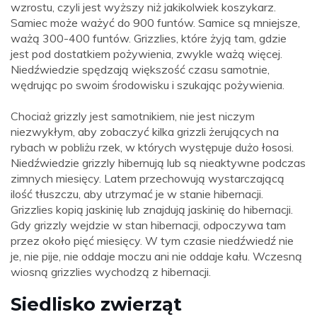
wzrostu, czyli jest wyższy niż jakikolwiek koszykarz.
Samiec może ważyć do 900 funtów. Samice są mniejsze,
ważą 300-400 funtów. Grizzlies, które żyją tam, gdzie
jest pod dostatkiem pożywienia, zwykle ważą więcej.
Niedźwiedzie spędzają większość czasu samotnie,
wędrując po swoim środowisku i szukając pożywienia.
Chociaż grizzly jest samotnikiem, nie jest niczym
niezwykłym, aby zobaczyć kilka grizzli żerujących na
rybach w pobliżu rzek, w których występuje dużo łososi.
Niedźwiedzie grizzly hibernują lub są nieaktywne podczas
zimnych miesięcy. Latem przechowują wystarczającą
ilość tłuszczu, aby utrzymać je w stanie hibernacji.
Grizzlies kopią jaskinię lub znajdują jaskinię do hibernacji.
Gdy grizzly wejdzie w stan hibernacji, odpoczywa tam
przez około pięć miesięcy. W tym czasie niedźwiedź nie
je, nie pije, nie oddaje moczu ani nie oddaje kału. Wczesną
wiosną grizzlies wychodzą z hibernacji.
Siedlisko zwierząt