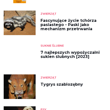
ZWIERZĄT
Fascynujące życie tchórza
pasiastego - Paski jako
mechanizm przetrwania
SUKNIE ŚLUBNE
7 najlepszych wypożyczalni
sukien ślubnych [2023]
ZWIERZĄT
Tygrys szablozębny
PSY