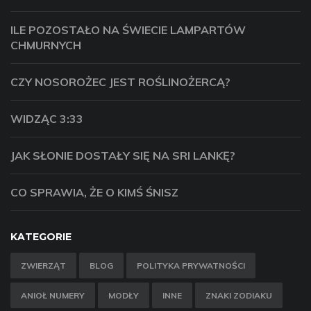
ILE POZOSTAŁO NA ŚWIECIE LAMPARTÓW
CHMURNYCH
CZY NOSOROŻEC JEST ROŚLINOŻERCĄ?
WIDZĄC 3:33
JAK SŁONIE DOSTAŁY SIĘ NA SRI LANKĘ?
CO SPRAWIA, ŻE ​​O KIMŚ ŚNISZ
KATEGORIE
ZWIERZĄT
BLOG
POLITYKA PRYWATNOŚCI
ANIOŁ NUMERY
MODŁY
INNE
ZNAKI ZODIAKU