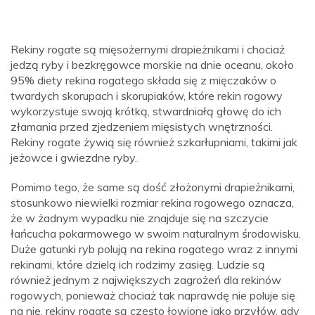
Rekiny rogate są mięsożernymi drapieżnikami i chociaż
jedzą ryby i bezkręgowce morskie na dnie oceanu, około
95% diety rekina rogatego składa się z mięczaków o
twardych skorupach i skorupiaków, które rekin rogowy
wykorzystuje swoją krótką, stwardniałą głowę do ich
złamania przed zjedzeniem mięsistych wnętrzności.
Rekiny rogate żywią się również szkarłupniami, takimi jak
jeżowce i gwiezdne ryby.
Pomimo tego, że same są dość złożonymi drapieżnikami,
stosunkowo niewielki rozmiar rekina rogowego oznacza,
że ​​w żadnym wypadku nie znajduje się na szczycie
łańcucha pokarmowego w swoim naturalnym środowisku.
Duże gatunki ryb polują na rekina rogatego wraz z innymi
rekinami, które dzielą ich rodzimy zasięg. Ludzie są
również jednym z największych zagrożeń dla rekinów
rogowych, ponieważ chociaż tak naprawdę nie poluje się
na nie, rekiny rogate są często łowione jako przyłów, gdy