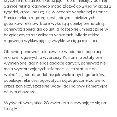
styczniem, a samica składa jaja 4 do 5 miesięcy później.
Samice rekina rogowego mogą złożyć do 24 jaj w ciągu 2
tygodni, które unoszą się w oceanie w spiralnej osłonce.
Samica rekina rogatego jest jednym z nielicznych
gatunków rekinów, które wykazują opiekę prenatalną,
ponieważ zbiera jaja do ust, a następnie umieszcza je w
bezpiecznych szczelinach w skałach. Młode rekina
rogowego wykluwają się zwykle w ciągu miesiąca.
Obecnie, ponieważ tak niewiele wiadomo o populacji
rekinów rogowych u wybrzeży Kalifornii, zostały one
wymienione jako nieposiadające danych, ponieważ nie
mają wystarczających informacji o ich statusie na
wolności. Jednak, podobnie jak wiele innych gatunków,
populacje rekinów rogowatych są zagrożone zarówno
przez zanieczyszczenie wody, jak i połowy komercyjne
na tym obszarze.
Wyświetl wszystkie 28 zwierzęta zaczynające się na
literę H.