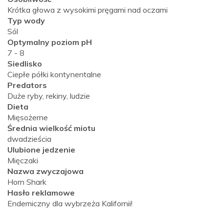
Krótka głowa z wysokimi pręgami nad oczami
Typ wody
Sól
Optymalny poziom pH
7 - 8
Siedlisko
Ciepłe półki kontynentalne
Predators
Duże ryby, rekiny, ludzie
Dieta
Mięsożerne
Średnia wielkość miotu
dwadzieścia
Ulubione jedzenie
Mięczaki
Nazwa zwyczajowa
Horn Shark
Hasło reklamowe
Endemiczny dla wybrzeża Kalifornii!