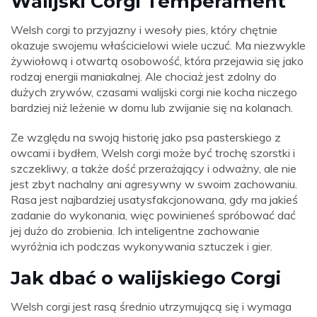
Walijski Corgi Temperament
Welsh corgi to przyjazny i wesoły pies, który chętnie
okazuje swojemu właścicielowi wiele uczuć. Ma niezwykle
żywiołową i otwartą osobowość, która przejawia się jako
rodzaj energii maniakalnej. Ale chociaż jest zdolny do
dużych zrywów, czasami walijski corgi nie kocha niczego
bardziej niż leżenie w domu lub zwijanie się na kolanach.
Ze względu na swoją historię jako psa pasterskiego z
owcami i bydłem, Welsh corgi może być trochę szorstki i
szczekliwy, a także dość przerażający i odważny, ale nie
jest zbyt nachalny ani agresywny w swoim zachowaniu.
Rasa jest najbardziej usatysfakcjonowana, gdy ma jakieś
zadanie do wykonania, więc powinieneś spróbować dać
jej dużo do zrobienia. Ich inteligentne zachowanie
wyróżnia ich podczas wykonywania sztuczek i gier.
Jak dbać o walijskiego Corgi
Welsh corgi jest rasą średnio utrzymującą się i wymaga