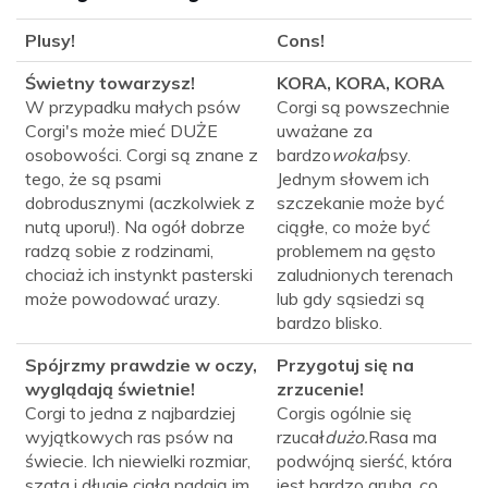
Plusy!
Cons!
Świetny towarzysz!
KORA, KORA, KORA
W przypadku małych psów
Corgi są powszechnie
Corgi's może mieć DUŻE
uważane za
osobowości. Corgi są znane z
bardzo
wokal
psy.
tego, że są psami
Jednym słowem ich
dobrodusznymi (aczkolwiek z
szczekanie może być
nutą uporu!). Na ogół dobrze
ciągłe, co może być
radzą sobie z rodzinami,
problemem na gęsto
chociaż ich instynkt pasterski
zaludnionych terenach
może powodować urazy.
lub gdy sąsiedzi są
bardzo blisko.
Spójrzmy prawdzie w oczy,
Przygotuj się na
wyglądają świetnie!
zrzucenie!
Corgi to jedna z najbardziej
Corgis ogólnie się
wyjątkowych ras psów na
rzucał
dużo.
Rasa ma
świecie. Ich niewielki rozmiar,
podwójną sierść, która
szata i długie ciała nadają im
jest bardzo gruba, co