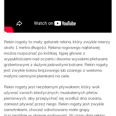
Rekin rogaty to mały gatunek rekina, który zwykle mierzy
około 1 metra długości. Rekina rogowego najłatwiej
można rozpoznać po krótkiej, tępej głowie z
wypukłościami nad oczami i dwoma wysokimi płetwami
grzbietowymi z dużymi jadowitymi kolcami. Rekin rogaty
jest zwykle koloru brązowego lub szarego z wieloma
małymi ciemnymi plamkami na ciele.
Rekin rogaty jest niezdarnym pływakiem, który woli
używać swoich elastycznych, muskularnych płetw
piersiowych, aby przepychać się wzdłuż dna oceanu,
zamiast pływać przez niego. Rekin rogaty jest zwykle
samotnikiem, chociaż odnotowano małe grupy
(szczególnie w okresie godowym). W ciągu dnia rekiny