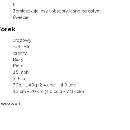
6
Zamieszkuje lasy i obszary leśne na całym
świecie!
iórek
brązowy
niebieski
czarny
Biały
Pióra
15 mph
3-5 lat
70g - 140g (2,4 uncji - 4,9 uncji)
11 cm - 20 cm (4,5 cala - 7,8 cala)
h wezwań.