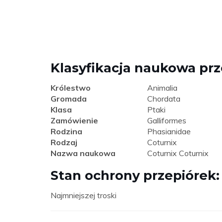
Klasyfikacja naukowa pr
Królestwo
Animalia
Gromada
Chordata
Klasa
Ptaki
Zamówienie
Galliformes
Rodzina
Phasianidae
Rodzaj
Coturnix
Nazwa naukowa
Coturnix Coturnix
Stan ochrony przepiórek:
Najmniejszej troski