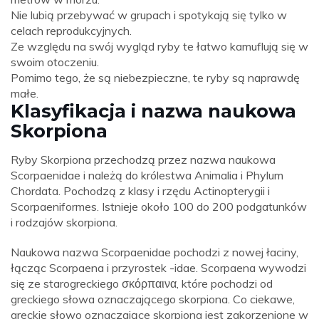
Nie lubią przebywać w grupach i spotykają się tylko w
celach reprodukcyjnych.
Ze względu na swój wygląd ryby te łatwo kamuflują się w
swoim otoczeniu.
Pomimo tego, że są niebezpieczne, te ryby są naprawdę
małe.
Klasyfikacja i nazwa naukowa
Skorpiona
Ryby Skorpiona przechodzą przez nazwa naukowa
Scorpaenidae i należą do królestwa Animalia i Phylum
Chordata. Pochodzą z klasy i rzędu Actinopterygii i
Scorpaeniformes. Istnieje około 100 do 200 podgatunków
i rodzajów skorpiona.
Naukowa nazwa Scorpaenidae pochodzi z nowej łaciny,
łącząc Scorpaena i przyrostek -idae. Scorpaena wywodzi
się ze starogreckiego σκόρπαινα, które pochodzi od
greckiego słowa oznaczającego skorpiona. Co ciekawe,
greckie słowo oznaczające skorpiona jest zakorzenione w