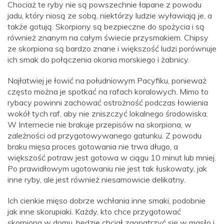
Chociaż te ryby nie są powszechnie łapane z powodu
jadu, który niosą ze sobą, niektórzy ludzie wyławiają je, a
także gotują. Skorpiony są bezpieczne do spożycia i są
również znanym na całym świecie przysmakiem. Chipsy
ze skorpiona są bardzo znane i większość ludzi porównuje
ich smak do połączenia okonia morskiego i żabnicy.
Najłatwiej je łowić na południowym Pacyfiku, ponieważ
często można je spotkać na rafach koralowych. Mimo to
rybacy powinni zachować ostrożność podczas łowienia
wokół tych raf, aby nie zniszczyć lokalnego środowiska.
W Internecie nie brakuje przepisów na skorpiona, w
zależności od przygotowywanego gatunku. Z powodu
braku mięsa proces gotowania nie trwa długo, a
większość potraw jest gotowa w ciągu 10 minut lub mniej.
Po prawidłowym ugotowaniu nie jest tak łuskowaty, jak
inne ryby, ale jest również niesamowicie delikatny.
Ich cienkie mięso dobrze wchłania inne smaki, podobnie
jak inne skorupiaki. Każdy, kto chce przygotować
skorpiona w domu, będzie chciał zaopatrzyć się w masło i