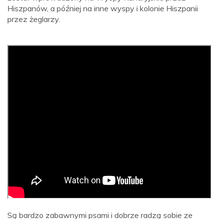
Hiszpanów, a później na inne wyspy i kolonie Hiszpanii
przez żeglarzy.
Są bardzo zabawnymi psami i dobrze radzą sobie ze