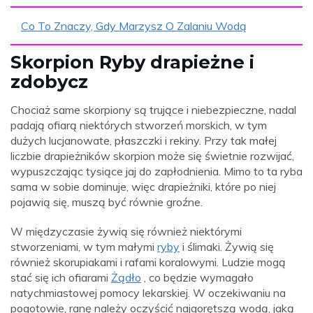
Co To Znaczy, Gdy Marzysz O Zalaniu Wodą
Skorpion Ryby drapieżne i
zdobycz
Chociaż same skorpiony są trujące i niebezpieczne, nadal
padają ofiarą niektórych stworzeń morskich, w tym
dużych lucjanowate, płaszczki i rekiny. Przy tak małej
liczbie drapieżników skorpion może się świetnie rozwijać,
wypuszczając tysiące jaj do zapłodnienia. Mimo to ta ryba
sama w sobie dominuje, więc drapieżniki, które po niej
pojawią się, muszą być równie groźne.
W międzyczasie żywią się również niektórymi
stworzeniami, w tym małymi
ryby
i ślimaki. Żywią się
również skorupiakami i rafami koralowymi. Ludzie mogą
stać się ich ofiarami
Żądło
, co będzie wymagało
natychmiastowej pomocy lekarskiej. W oczekiwaniu na
pogotowie, ranę należy oczyścić najgorętszą wodą, jaką