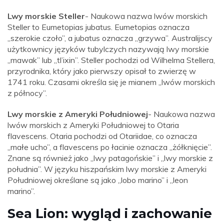
Lwy morskie Steller
- Naukowa nazwa lwów morskich
Steller to Eumetopias jubatus. Eumetopias oznacza
„szerokie czoło”, a jubatus oznacza „grzywa”. Australijscy
użytkownicy języków tubylczych nazywają lwy morskie
„mawak” lub „tl’ixin”. Steller pochodzi od Wilhelma Stellera,
przyrodnika, który jako pierwszy opisał to zwierzę w
1741 roku. Czasami określa się je mianem „lwów morskich
z północy”.
Lwy morskie z Ameryki Południowej
- Naukowa nazwa
lwów morskich z Ameryki Południowej to Otaria
flavescens. Otaria pochodzi od Otariidae, co oznacza
„małe ucho”, a flavescens po łacinie oznacza „żółknięcie”.
Znane są również jako „lwy patagońskie” i „lwy morskie z
południa”. W języku hiszpańskim lwy morskie z Ameryki
Południowej określane są jako „lobo marino” i „leon
marino”.
Sea Lion: wygląd i zachowanie