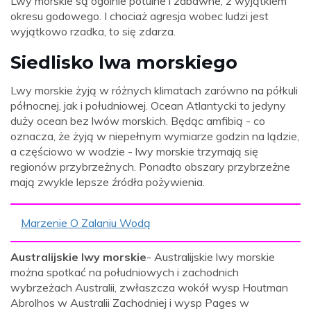
Lwy morskie są ogólnie potulne i zabawne, z wyjątkiem
okresu godowego. I chociaż agresja wobec ludzi jest
wyjątkowo rzadka, to się zdarza.
Siedlisko lwa morskiego
Lwy morskie żyją w różnych klimatach zarówno na półkuli
północnej, jak i południowej. Ocean Atlantycki to jedyny
duży ocean bez lwów morskich. Będąc amfibią - co
oznacza, że ​​żyją w niepełnym wymiarze godzin na lądzie,
a częściowo w wodzie - lwy morskie trzymają się
regionów przybrzeżnych. Ponadto obszary przybrzeżne
mają zwykle lepsze źródła pożywienia.
Marzenie O Zalaniu Wodą
Australijskie lwy morskie
- Australijskie lwy morskie
można spotkać na południowych i zachodnich
wybrzeżach Australii, zwłaszcza wokół wysp Houtman
Abrolhos w Australii Zachodniej i wysp Pages w