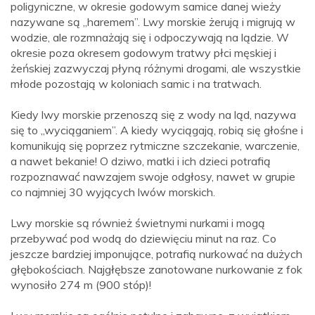
poligyniczne, w okresie godowym samice danej wieży
nazywane są „haremem”. Lwy morskie żerują i migrują w
wodzie, ale rozmnażają się i odpoczywają na lądzie. W
okresie poza okresem godowym tratwy płci męskiej i
żeńskiej zazwyczaj płyną różnymi drogami, ale wszystkie
młode pozostają w koloniach samic i na tratwach.
Kiedy lwy morskie przenoszą się z wody na ląd, nazywa
się to „wyciąganiem”. A kiedy wyciągają, robią się głośne i
komunikują się poprzez rytmiczne szczekanie, warczenie,
a nawet bekanie! O dziwo, matki i ich dzieci potrafią
rozpoznawać nawzajem swoje odgłosy, nawet w grupie
co najmniej 30 wyjących lwów morskich.
Lwy morskie są również świetnymi nurkami i mogą
przebywać pod wodą do dziewięciu minut na raz. Co
jeszcze bardziej imponujące, potrafią nurkować na dużych
głębokościach. Najgłębsze zanotowane nurkowanie z fok
wynosiło 274 m (900 stóp)!