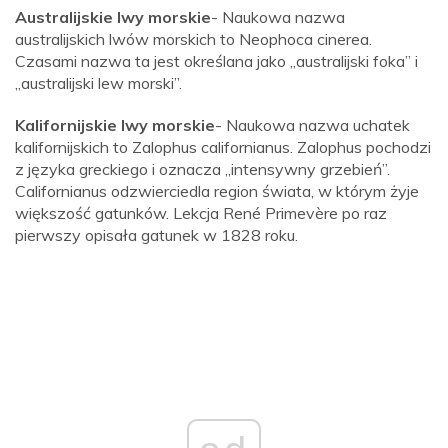
Australijskie lwy morskie
- Naukowa nazwa
australijskich lwów morskich to Neophoca cinerea.
Czasami nazwa ta jest określana jako „australijski foka” i
„australijski lew morski”.
Kalifornijskie lwy morskie
- Naukowa nazwa uchatek
kalifornijskich to Zalophus californianus. Zalophus pochodzi
z języka greckiego i oznacza „intensywny grzebień”.
Californianus odzwierciedla region świata, w którym żyje
większość gatunków. Lekcja René Primevère po raz
pierwszy opisała gatunek w 1828 roku.