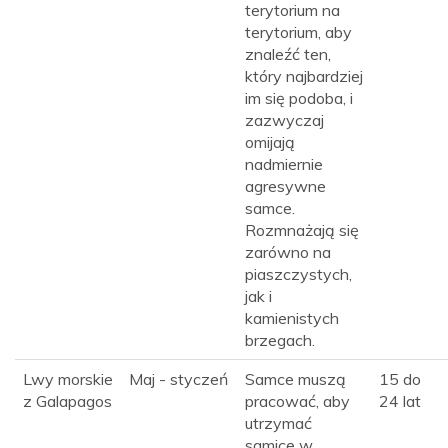
terytorium na
terytorium, aby
znaleźć ten,
który najbardziej
im się podoba, i
zazwyczaj
omijają
nadmiernie
agresywne
samce.
Rozmnażają się
zarówno na
piaszczystych,
jak i
kamienistych
brzegach.
Lwy morskie
Maj - styczeń
Samce muszą
15 do
z Galapagos
pracować, aby
24 lat
utrzymać
samice w