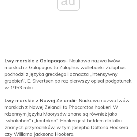
ad
Lwy morskie z Galapagos
- Naukowa nazwa lwów
morskich z Galapagos to Zalophus wollebaeki. Zalophus
pochodzi z języka greckiego i oznacza „intensywny
grzebień”. E. Sivertsen po raz pierwszy opisał podgatunek
w 1953 roku.
Lwy morskie z Nowej Zelandii
- Naukowa nazwa lwów
morskich z Nowej Zelandii to Phocarctos hookeri. W
rdzennym języku Maorysów znane są również jako
„whakahao” i „kautakoa”. Hookeri jest hołdem dla kilku
znanych przyrodników, w tym Josepha Daltona Hookera
czy Williama Jacksona Hookera.