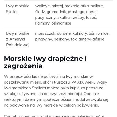
Lwy morskie
walleye, mintaj, makrela atka, halibut,
Steller
śledź, gromadnik, płastuga, dorsz
pacyficzny, skałka, rzeźby, łosoś,
kalmary, ośmiornice
Lwy morskie
morszczuk, sardele, kalmary, ośmiornice,
z Ameryki
pingwiny, pelikany, foki amerykańskie
Południowej
Morskie lwy drapieżne i
zagrożenia
W przeszłości ludzie polowali na lwy morskie w
poszukiwaniu mięsa, skór i tłuszczu. W XIX wieku wąsy
lwa morskiego Stellera można było kupić za pensa za
sztukę i używano ich do czyszczenia fajki. Obecnie
niektórym rdzennym społecznościom nadal zezwala się
na polowanie na lwy morskie w celach pożywienia.
Choroby i ingerencja ludzi zagrażają populacjom lwów