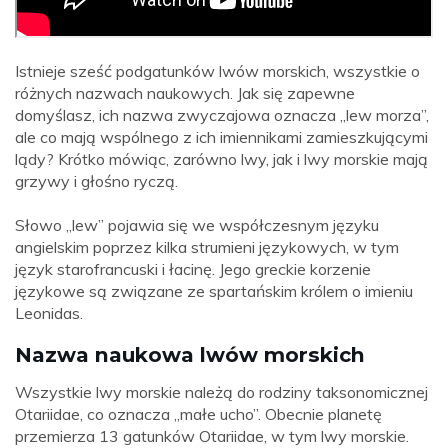
Istnieje sześć podgatunków lwów morskich, wszystkie o
różnych nazwach naukowych. Jak się zapewne
domyślasz, ich nazwa zwyczajowa oznacza „lew morza”,
ale co mają wspólnego z ich imiennikami zamieszkującymi
lądy? Krótko mówiąc, zarówno lwy, jak i lwy morskie mają
grzywy i głośno ryczą.
Słowo „lew” pojawia się we współczesnym języku
angielskim poprzez kilka strumieni językowych, w tym
język starofrancuski i łacinę. Jego greckie korzenie
językowe są związane ze spartańskim królem o imieniu
Leonidas.
Nazwa naukowa lwów morskich
Wszystkie lwy morskie należą do rodziny taksonomicznej
Otariidae, co oznacza „małe ucho”. Obecnie planetę
przemierza 13 gatunków Otariidae, w tym lwy morskie.