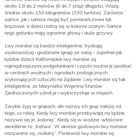
około 1,8 do 2 metrów (6 do 7 stóp) długości. Ważą
średnio około 150 kilogramów (330 funtów). Zarówno
samce, jak i samice mogą być pomarańczowe lub
brązowe, a dzieci rodzą się w kolorze szarym. Samce
tego gatunku mają ogromne głowy i duże grzywy.
Lwy morskie są bardzo inteligentne, tryskają
osobowością i godzinami igrają ze sobą - zupełnie jak
ludzkie dzieci! Kalifornijskie lwy morskie są
najmądrzejszymi podgatunkami i często można je spotkać
w centrach wodnych i ogrodach zoologicznych
wykonujących sztuczki na żądanie. Lwy morskie są tak
inteligentne, że Marynarka Wojenna Stanów
Zjednoczonych szkoli je i wykorzystuje w misjach.
Zwykle żyją w grupach, ale nazwy ich grup zależą od
tego, co robią. Kiedy lwy morskie przebywają na lądzie,
nazywa się je „kolonią”. Kiedy są w wodzie, właściwe
określenie to „tratwa”. W okresie godowym lwy morskie
nazywane są „rookery”. Ponieważ lwy morskie są