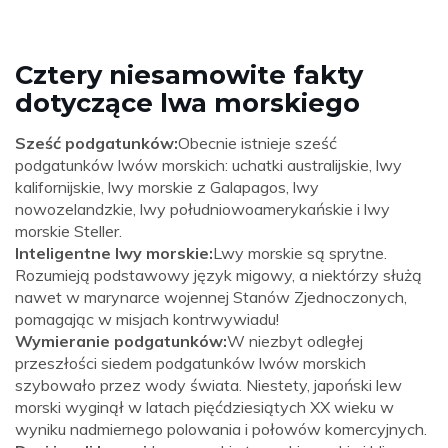
Cztery niesamowite fakty
dotyczące lwa morskiego
Sześć podgatunków:
Obecnie istnieje sześć
podgatunków lwów morskich: uchatki australijskie, lwy
kalifornijskie, lwy morskie z Galapagos, lwy
nowozelandzkie, lwy południowoamerykańskie i lwy
morskie Steller.
Inteligentne lwy morskie:
Lwy morskie są sprytne.
Rozumieją podstawowy język migowy, a niektórzy służą
nawet w marynarce wojennej Stanów Zjednoczonych,
pomagając w misjach kontrwywiadu!
Wymieranie podgatunków:
W niezbyt odległej
przeszłości siedem podgatunków lwów morskich
szybowało przez wody świata. Niestety, japoński lew
morski wyginął w latach pięćdziesiątych XX wieku w
wyniku nadmiernego polowania i połowów komercyjnych.