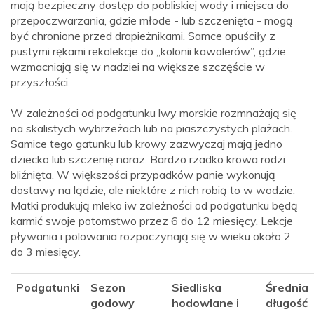
mają bezpieczny dostęp do pobliskiej wody i miejsca do
przepoczwarzania, gdzie młode - lub szczenięta - mogą
być chronione przed drapieżnikami. Samce opuściły z
pustymi rękami rekolekcje do „kolonii kawalerów”, gdzie
wzmacniają się w nadziei na większe szczęście w
przyszłości.
W zależności od podgatunku lwy morskie rozmnażają się
na skalistych wybrzeżach lub na piaszczystych plażach.
Samice tego gatunku lub krowy zazwyczaj mają jedno
dziecko lub szczenię naraz. Bardzo rzadko krowa rodzi
bliźnięta. W większości przypadków panie wykonują
dostawy na lądzie, ale niektóre z nich robią to w wodzie.
Matki produkują mleko iw zależności od podgatunku będą
karmić swoje potomstwo przez 6 do 12 miesięcy. Lekcje
pływania i polowania rozpoczynają się w wieku około 2
do 3 miesięcy.
Podgatunki
Sezon
Siedliska
Średnia
godowy
hodowlane i
długość