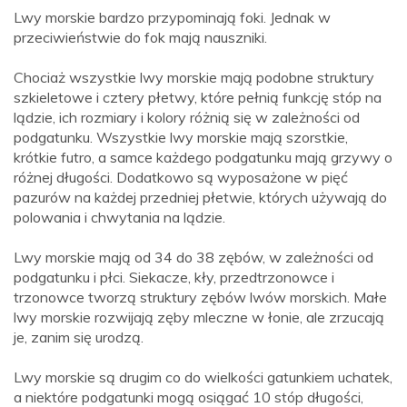
Lwy morskie bardzo przypominają foki. Jednak w
przeciwieństwie do fok mają nauszniki.
Chociaż wszystkie lwy morskie mają podobne struktury
szkieletowe i cztery płetwy, które pełnią funkcję stóp na
lądzie, ich rozmiary i kolory różnią się w zależności od
podgatunku. Wszystkie lwy morskie mają szorstkie,
krótkie futro, a samce każdego podgatunku mają grzywy o
różnej długości. Dodatkowo są wyposażone w pięć
pazurów na każdej przedniej płetwie, których używają do
polowania i chwytania na lądzie.
Lwy morskie mają od 34 do 38 zębów, w zależności od
podgatunku i płci. Siekacze, kły, przedtrzonowce i
trzonowce tworzą struktury zębów lwów morskich. Małe
lwy morskie rozwijają zęby mleczne w łonie, ale zrzucają
je, zanim się urodzą.
Lwy morskie są drugim co do wielkości gatunkiem uchatek,
a niektóre podgatunki mogą osiągać 10 stóp długości,