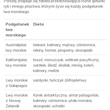
Poniżej znajduje się tabela przedstawiająca różne gatunki
ryb i innego ptactwa, którymi żywi się każdy podgatunek
lwa morskiego.
Podgatunek
Dieta
lwa
morskiego
Australijskie
teleast, kalmary, mątwy, ośmiornice,
lwy morskie
rekiny, homar, pingwiny, skorupiaki
Kalifornijskie
łosoś, morszczuk, witlinek pacyficzny,
lwy morskie
sardele, śledź, skałak, minóg, koleń,
kalmary, małże
Lwy morskie
sardynki, tuńczyk żółtopłetwy
z Galapagos
Lwy morskie
Konik antarktyczny, antar patagoński,
z Nowej
kalmary, ośmiornice, ptaki morskie,
Zelandii
skorupiaki, uchatki