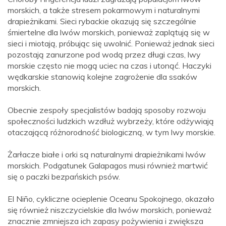
morskich, a także stresem pokarmowym i naturalnymi
drapieżnikami. Sieci rybackie okazują się szczególnie
śmiertelne dla lwów morskich, ponieważ zaplątują się w
sieci i miotają, próbując się uwolnić. Ponieważ jednak sieci
pozostają zanurzone pod wodą przez długi czas, lwy
morskie często nie mogą uciec na czas i utonąć. Haczyki
wędkarskie stanowią kolejne zagrożenie dla ssaków
morskich.
Obecnie zespoły specjalistów badają sposoby rozwoju
społeczności ludzkich wzdłuż wybrzeży, które odżywiają
otaczającą różnorodność biologiczną, w tym lwy morskie.
Żarłacze białe i orki są naturalnymi drapieżnikami lwów
morskich. Podgatunek Galapagos musi również martwić
się o paczki bezpańskich psów.
El Niño, cykliczne ocieplenie Oceanu Spokojnego, okazało
się również niszczycielskie dla lwów morskich, ponieważ
znacznie zmniejsza ich zapasy pożywienia i zwiększa