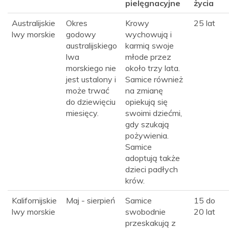
pielęgnacyjne
życia
Australijskie
Okres
Krowy
25 lat
lwy morskie
godowy
wychowują i
australijskiego
karmią swoje
lwa
młode przez
morskiego nie
około trzy lata.
jest ustalony i
Samice również
może trwać
na zmianę
do dziewięciu
opiekują się
miesięcy.
swoimi dziećmi,
gdy szukają
pożywienia.
Samice
adoptują także
dzieci padłych
krów.
Kalifornijskie
Maj - sierpień
Samice
15 do
lwy morskie
swobodnie
20 lat
przeskakują z