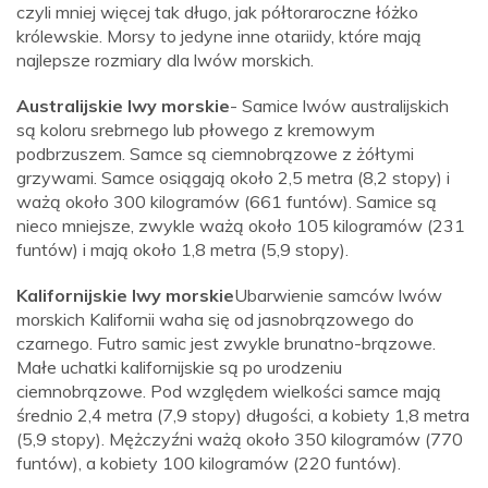
czyli mniej więcej tak długo, jak półtoraroczne łóżko
królewskie. Morsy to jedyne inne otariidy, które mają
najlepsze rozmiary dla lwów morskich.
Australijskie lwy morskie
- Samice lwów australijskich
są koloru srebrnego lub płowego z kremowym
podbrzuszem. Samce są ciemnobrązowe z żółtymi
grzywami. Samce osiągają około 2,5 metra (8,2 stopy) i
ważą około 300 kilogramów (661 funtów). Samice są
nieco mniejsze, zwykle ważą około 105 kilogramów (231
funtów) i mają około 1,8 metra (5,9 stopy).
Kalifornijskie lwy morskie
Ubarwienie samców lwów
morskich Kalifornii waha się od jasnobrązowego do
czarnego. Futro samic jest zwykle brunatno-brązowe.
Małe uchatki kalifornijskie są po urodzeniu
ciemnobrązowe. Pod względem wielkości samce mają
średnio 2,4 metra (7,9 stopy) długości, a kobiety 1,8 metra
(5,9 stopy). Mężczyźni ważą około 350 kilogramów (770
funtów), a kobiety 100 kilogramów (220 funtów).