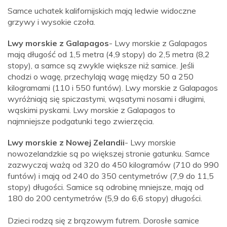
Samce uchatek kalifornijskich mają ledwie widoczne
grzywy i wysokie czoła.
Lwy morskie z Galapagos
- Lwy morskie z Galapagos
mają długość od 1,5 metra (4,9 stopy) do 2,5 metra (8,2
stopy), a samce są zwykle większe niż samice. Jeśli
chodzi o wagę, przechylają wagę między 50 a 250
kilogramami (110 i 550 funtów). Lwy morskie z Galapagos
wyróżniają się spiczastymi, wąsatymi nosami i długimi,
wąskimi pyskami. Lwy morskie z Galapagos to
najmniejsze podgatunki tego zwierzęcia.
Lwy morskie z Nowej Zelandii
- Lwy morskie
nowozelandzkie są po większej stronie gatunku. Samce
zazwyczaj ważą od 320 do 450 kilogramów (710 do 990
funtów) i mają od 240 do 350 centymetrów (7,9 do 11,5
stopy) długości. Samice są odrobinę mniejsze, mają od
180 do 200 centymetrów (5,9 do 6,6 stopy) długości.
Dzieci rodzą się z brązowym futrem. Dorosłe samice