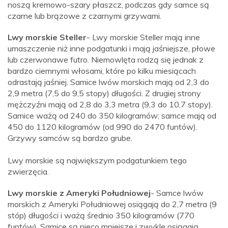
noszą kremowo-szary płaszcz, podczas gdy samce są
czarne lub brązowe z czarnymi grzywami.
Lwy morskie Steller
- Lwy morskie Steller mają inne
umaszczenie niż inne podgatunki i mają jaśniejsze, płowe
lub czerwonawe futro. Niemowlęta rodzą się jednak z
bardzo ciemnymi włosami, które po kilku miesiącach
odrastają jaśniej. Samice lwów morskich mają od 2,3 do
2,9 metra (7,5 do 9,5 stopy) długości. Z drugiej strony
mężczyźni mają od 2,8 do 3,3 metra (9,3 do 10,7 stopy).
Samice ważą od 240 do 350 kilogramów; samce mają od
450 do 1120 kilogramów (od 990 do 2470 funtów).
Grzywy samców są bardzo grube.
Lwy morskie są największym podgatunkiem tego
zwierzęcia.
Lwy morskie z Ameryki Południowej
- Samce lwów
morskich z Ameryki Południowej osiągają do 2,7 metra (9
stóp) długości i ważą średnio 350 kilogramów (770
funtów). Samice są nieco mniejsze i zwykle osiągają