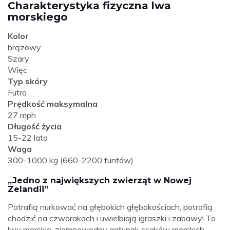
Charakterystyka fizyczna lwa
morskiego
Kolor
brązowy
Szary
Więc
Typ skóry
Futro
Prędkość maksymalna
27 mph
Długość życia
15-22 lata
Waga
300-1000 kg (660-2200 funtów)
„Jedno z największych zwierząt w Nowej
Zelandii”
Potrafią nurkować na głębokich głębokościach, potrafią
chodzić na czworakach i uwielbiają igraszki i zabawy! To
lwy morskie, ziemnowodny gatunek ssaków morskich.