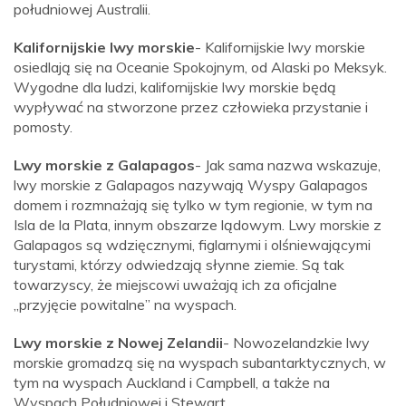
południowej Australii.
Kalifornijskie lwy morskie
- Kalifornijskie lwy morskie
osiedlają się na Oceanie Spokojnym, od Alaski po Meksyk.
Wygodne dla ludzi, kalifornijskie lwy morskie będą
wypływać na stworzone przez człowieka przystanie i
pomosty.
Lwy morskie z Galapagos
- Jak sama nazwa wskazuje,
lwy morskie z Galapagos nazywają Wyspy Galapagos
domem i rozmnażają się tylko w tym regionie, w tym na
Isla de la Plata, innym obszarze lądowym. Lwy morskie z
Galapagos są wdzięcznymi, figlarnymi i olśniewającymi
turystami, którzy odwiedzają słynne ziemie. Są tak
towarzyscy, że miejscowi uważają ich za oficjalne
„przyjęcie powitalne” na wyspach.
Lwy morskie z Nowej Zelandii
- Nowozelandzkie lwy
morskie gromadzą się na wyspach subantarktycznych, w
tym na wyspach Auckland i Campbell, a także na
Wyspach Południowej i Stewart.